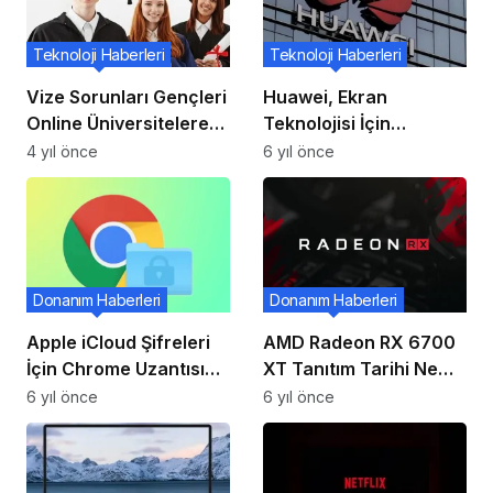
Teknoloji Haberleri
Teknoloji Haberleri
Vize Sorunları Gençleri
Huawei, Ekran
Online Üniversitelere
Teknolojisi İçin
Yöneltiyor
MateDisplay ve
4 yıl önce
6 yıl önce
MateScreen
Markalarıyla
Görüşüyor
Donanım Haberleri
Donanım Haberleri
Apple iCloud Şifreleri
AMD Radeon RX 6700
İçin Chrome Uzantısı
XT Tanıtım Tarihi Ne
Paylaştı!
Zaman?
6 yıl önce
6 yıl önce