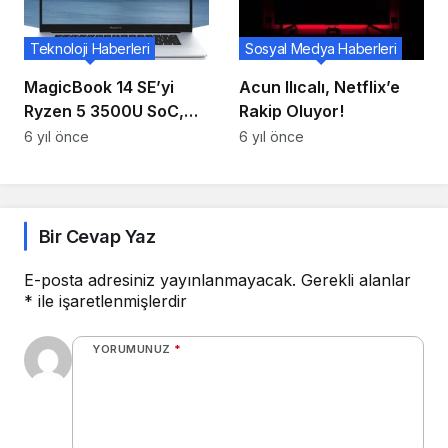
Teknoloji Haberleri
Sosyal Medya Haberleri
MagicBook 14 SE’yi
Acun Ilıcalı, Netflix’e
Ryzen 5 3500U SoC,
Rakip Oluyor!
8GB / 256GB Bellek İle
6 yıl önce
6 yıl önce
Onurlandırın!
Bir Cevap Yaz
E-posta adresiniz yayınlanmayacak.
Gerekli alanlar
*
ile işaretlenmişlerdir
YORUMUNUZ
*