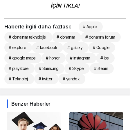
İÇİN
TIKLA!
Haberle ilgili daha fazlası:
# Apple
# donaınım teknolojisi
# donanım
# donanım forum
# explore
# facebook
# galaxy
# Google
# google maps
# honor
# instagram
# ios
# playstore
# Samsung
# Skype
# steam
# Teknoloji
# twitter
# yandex
Benzer Haberler