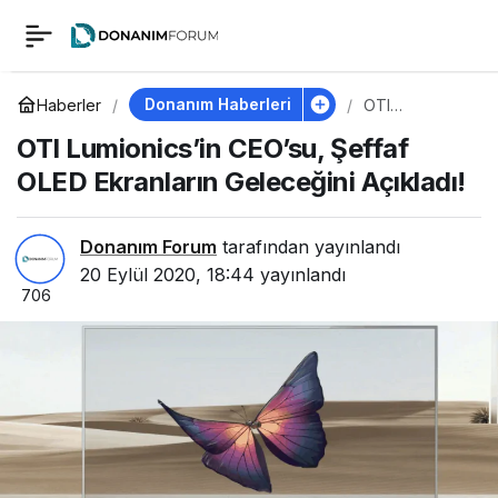
OTI Lumionics’in
0
CEO’su, Şeffaf OLED
Donanım Haberleri
Haberler
OTI
Lumionics’in
OTI Lumionics’in CEO’su, Şeffaf
CEO’su, Şeffaf
Ekranların Geleceğini
OLED
OLED Ekranların Geleceğini Açıkladı!
Ekranların
Geleceğini
Açıkladı!
Açıkladı!
Donanım Forum
tarafından yayınlandı
20 Eylül 2020, 18:44
yayınlandı
706