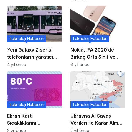
Gönderecek!
Teknoloji Haberleri
Teknoloji Haberleri
Yeni Galaxy Z serisi
Nokia, IFA 2020’de
telefonların yaratıcı
Birkaç Orta Sınıf ve
kampanyaları dünya
Giriş Seviyesi Modeli
4 yıl önce
6 yıl önce
çapında yoğun ilgi
Piyasaya Sunacak
gördü
Teknoloji Haberleri
Teknoloji Haberleri
Ekran Kartı
Ukrayna AI Savaş
Sıcaklıklarını
Verileri ile Karar Alma
Düşürmenin Yolları
Süreçlerini Geliştiriyor
2 yıl önce
2 yıl önce