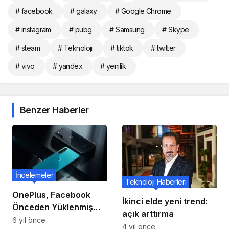
# facebook
# galaxy
# Google Chrome
# instagram
# pubg
# Samsung
# Skype
# steam
# Teknoloji
# tiktok
# twitter
# vivo
# yandex
# yenilik
Benzer Haberler
İncelemeler
Teknoloji Haberleri
OnePlus, Facebook
İkinci elde yeni trend:
Önceden Yüklenmiş
açık arttırma
Olarak Akıllı Telefonlar
6 yıl önce
4 yıl önce