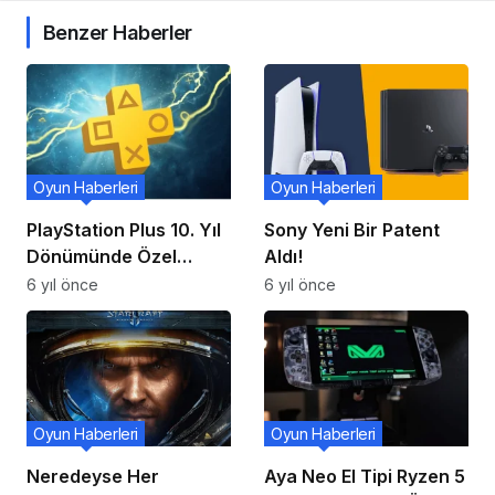
Benzer Haberler
Oyun Haberleri
Oyun Haberleri
PlayStation Plus 10. Yıl
Sony Yeni Bir Patent
Dönümünde Özel
Aldı!
Ücretsiz Bir PS4
6 yıl önce
6 yıl önce
Teması Yayınlandı
Oyun Haberleri
Oyun Haberleri
Neredeyse Her
Aya Neo El Tipi Ryzen 5