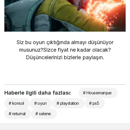
Siz bu oyun çıktığında almayı düşünüyor
musunuz?Sizce fiyat ne kadar olacak?
Düşüncelerinizi bizlerle paylaşın.
Haberle ilgili daha fazlası:
# Housemarque
# konsol
# oyun
# playstation
# ps5
# returnal
# selene