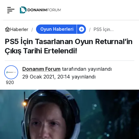
PS5 İçin Tasarlanan
0
Oyun Returnal’in
Oyun Haberleri
Haberler
PS5 İçin
Tasarlanan Oyun
PS5 İçin Tasarlanan Oyun Returnal’in
Returnal’in Çıkış
Çıkış Tarihi Ertelendi!
Tarihi Ertelendi!
Çıkış Tarihi Ertelendi!
Donanım Forum
tarafından yayınlandı
29 Ocak 2021, 20:14
yayınlandı
920