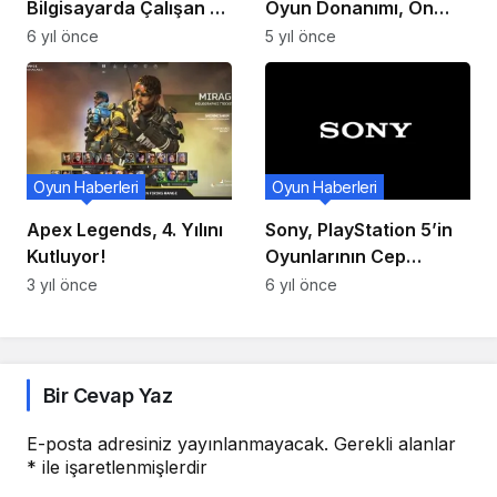
Bilgisayarda Çalışan 10
Oyun Donanımı, Ön
Harika Ücretsiz Oyun
Siparişleri Artık Dünya
6 yıl önce
5 yıl önce
Önerisi!
Çapında Başladı!
Oyun Haberleri
Oyun Haberleri
Apex Legends, 4. Yılını
Sony, PlayStation 5’in
Kutluyor!
Oyunlarının Cep
Yakacağını Resmen
3 yıl önce
6 yıl önce
Onayladı!
Bir Cevap Yaz
E-posta adresiniz yayınlanmayacak.
Gerekli alanlar
*
ile işaretlenmişlerdir