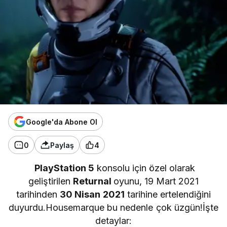
Google'da Abone Ol
0
Paylaş
4
PlayStation 5
konsolu için özel olarak
geliştirilen
Returnal
oyunu, 19 Mart 2021
tarihinden
30 Nisan 2021
tarihine ertelendiğini
duyurdu.Housemarque bu nedenle çok üzgün!İşte
detaylar: