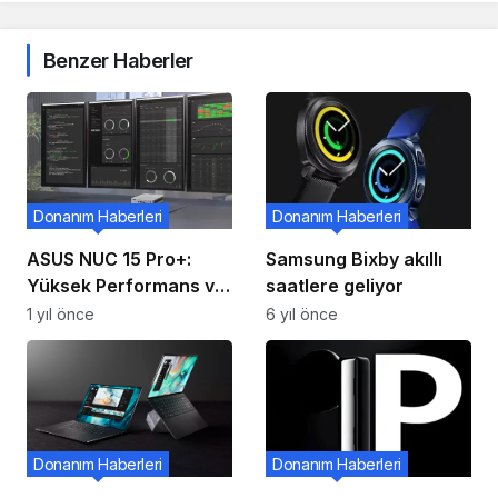
Benzer Haberler
Donanım Haberleri
Donanım Haberleri
ASUS NUC 15 Pro+:
Samsung Bixby akıllı
Yüksek Performans ve
saatlere geliyor
Zarif Tasarım
1 yıl önce
6 yıl önce
Donanım Haberleri
Donanım Haberleri