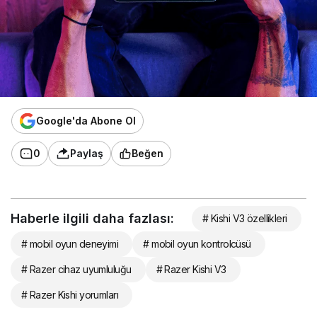
Google'da Abone Ol
0
Paylaş
Beğen
Haberle ilgili daha fazlası:
# Kishi V3 özellikleri
# mobil oyun deneyimi
# mobil oyun kontrolcüsü
# Razer cihaz uyumluluğu
# Razer Kishi V3
# Razer Kishi yorumları