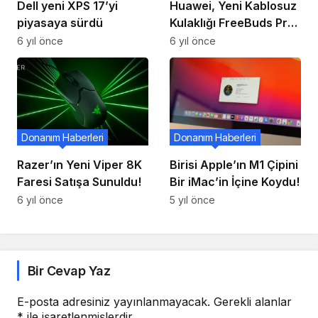
Dell yeni XPS 17’yi
Huawei, Yeni Kablosuz
piyasaya sürdü
Kulaklığı FreeBuds Pro
İçin Tanıtım Videosu
6 yıl önce
6 yıl önce
Yayınladı!
Donanım Haberleri
Donanım Haberleri
Razer’ın Yeni Viper 8K
Birisi Apple’ın M1 Çipini
Faresi Satışa Sunuldu!
Bir iMac’in İçine Koydu!
6 yıl önce
5 yıl önce
Bir Cevap Yaz
E-posta adresiniz yayınlanmayacak.
Gerekli alanlar
*
ile işaretlenmişlerdir