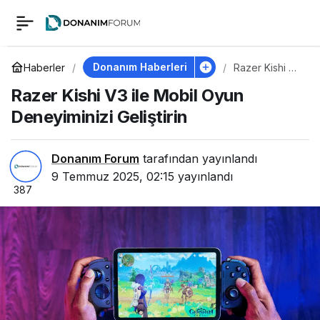
Razer Kishi V3 ile
0
Mobil Oyun
Donanım Haberleri
Haberler
Razer Kishi V3
ile Mobil Oyun
Razer Kishi V3 ile Mobil Oyun
Deneyiminizi
Deneyiminizi
Geliştirin
Deneyiminizi Geliştirin
Geliştirin
Donanım Forum
tarafından yayınlandı
9 Temmuz 2025, 02:15
yayınlandı
387