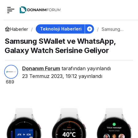
Samsung SWallet ve
0
WhatsApp, Galaxy
Teknoloji Haberleri
Haberler
Samsung
SWallet ve
Samsung SWallet ve WhatsApp,
WhatsApp,
Watch Serisine
Galaxy Watch
Galaxy Watch Serisine Geliyor
Serisine
Geliyor
Geliyor
Donanım Forum
tarafından yayınlandı
23 Temmuz 2023, 19:12
yayınlandı
689