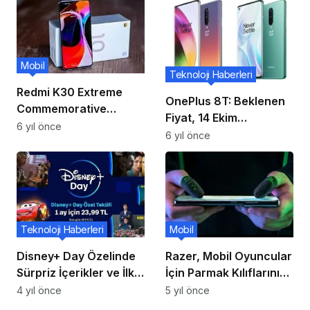
Kameralar ve Daha
Fazlasını Ortaya
Koyuyor
Mobil
Teknoloji Haberleri
Redmi K30 Extreme
OnePlus 8T: Beklenen
Commemorative
Fiyat, 14 Ekim
Edition 11 Ağustos’ta
6 yıl önce
Lansmanından Önceki
6 yıl önce
Çıkacak; Söylenti K30
Özellikler
Ultra Olabilir
Teknoloji Haberleri
Mobil
Disney+ Day Özelinde
Razer, Mobil Oyuncular
Sürpriz İçerikler ve İlk
İçin Parmak Kılıflarını
Ay İndirim Fırsatı
Tanıttı.
4 yıl önce
5 yıl önce