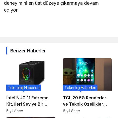
deneyimini en üst düzeye çıkarmaya devam
ediyor.
Benzer Haberler
Teknoloji Haberleri
Teknoloji Haberleri
Intel NUC 11 Extreme
TCL 20 5G Renderlar
Kit, İleri Seviye Bir
ve Teknik Özellikler
Oyun Deneyimi
Sızıntısı 6,67 İnç Ekran,
5 yıl önce
6 yıl önce
Sunuyor
SD690, 48MP Üçlü