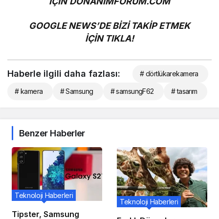
İÇİN
DONANİMFORUM.COM
GOOGLE NEWS’DE BİZİ TAKİP ETMEK
İÇİN
TIKLA!
Haberle ilgili daha fazlası:
# dörtlükarekamera
# kamera
# Samsung
# samsungF62
# tasarım
Benzer Haberler
Teknoloji Haberleri
Teknoloji Haberleri
Tipster, Samsung