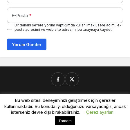
E-Posta
*
Bir dahaki sefere yorum yaptığımda kullanılmak üzere adımı, e-
posta adresimi ve web site adresimi bu tarayıcıya kaydet.
Yorum Gönder
Donanimforum.com
Bu web sitesi deneyiminizi geliştirmek için çerezler
kullanmaktadır. Bu konuda iyi olduğunuzu varsayacağız, ancak
isterseniz devre dışı bırakabilirsiniz.
Çerez ayarları
© Telif Hakkı 2026, Tüm Hakları Saklıdır.
Bu web sitesinde en iyi deneyimi yaşamanızı sağlamak
Tamam
Kabul
için çerezler kullanılmaktadır.