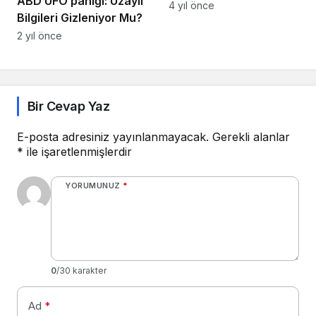
ABD UFO paniği: Uzaylı
geçişinin hızlanacağını
4 yıl önce
Bilgileri Gizleniyor Mu?
öngörüyor
2 yıl önce
Bir Cevap Yaz
E-posta adresiniz yayınlanmayacak.
Gerekli alanlar
*
ile işaretlenmişlerdir
YORUMUNUZ
*
0
/30 karakter
Ad
*