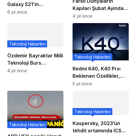
Farklı Dünyaların
Galaxy S21’in
Kapıları Şubat Ayında
Ultrasonik Parmak İzi
6 yıl önce
CBeebies ile Çocuklar
4 yıl önce
Sensörünün İki Kat
için Aralanıyor
Daha Hızlı Olacağını
Söyledi
Teknoloji Haberleri
Özdemir Bayraktar Milli
Teknoloji Haberleri
Teknoloji Burs
Redmi K40, K40 Pro:
Programı Başvurusu
4 yıl önce
Beklenen Özellikler,
İçin Son 3 Gün
Özellikler ve
5 yıl önce
Lansmandan Önce
Fiyat
Teknoloji Haberleri
Kaspersky, 2023’ün
Teknoloji Haberleri
tehdit ortamında ICS