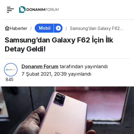
Samsung’dan Galaxy
0
F62 İçin İlk Detay
Mobil
Haberler
Samsung’dan Galaxy F62
İçin İlk Detay Geldi!
Samsung’dan Galaxy F62 İçin İlk
Geldi!
Detay Geldi!
Donanım Forum
tarafından yayınlandı
7 Şubat 2021, 20:39
yayınlandı
845