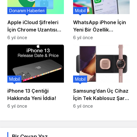
Donanım Haberleri
Mobil
Apple iCloud Şifreleri
WhatsApp iPhone İçin
İçin Chrome Uzantısı
Yeni Bir Özellik
Paylaştı!
Getiriyor!
6 yıl önce
6 yıl önce
Mobil
Mobil
iPhone 13 Çentiği
Samsung’dan Üç Cihaz
Hakkında Yeni İddia!
İçin Tek Kablosuz Şarj:
Trio!
6 yıl önce
6 yıl önce
Bir Cevap Yaz