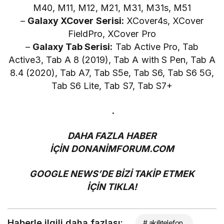
M40, M11, M12, M21, M31, M31s, M51
–
Galaxy XCover Serisi:
XCover4s, XCover
FieldPro, XCover Pro
–
Galaxy Tab Serisi:
Tab Active Pro, Tab
Active3, Tab A 8 (2019), Tab A with S Pen, Tab A
8.4 (2020), Tab A7, Tab S5e, Tab S6, Tab S6 5G,
Tab S6 Lite, Tab S7, Tab S7+
.
DAHA FAZLA HABER
İÇİN
DONANİMFORUM.COM
GOOGLE NEWS’DE BİZİ TAKİP ETMEK
İÇİN
TIKLA!
Haberle ilgili daha fazlası:
# akıllıtelefon