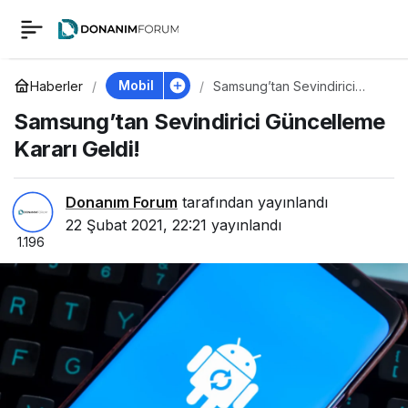
Samsung’tan
0
Sevindirici
Mobil
Haberler
Samsung’tan Sevindirici
Güncelleme Kararı Geldi!
Samsung’tan Sevindirici Güncelleme
Güncelleme Kararı
Kararı Geldi!
Geldi!
Donanım Forum
tarafından yayınlandı
22 Şubat 2021, 22:21
yayınlandı
1.196