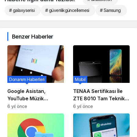
# galaxyserisi
# güvenlikgüncellemesi
# Samsung
Benzer Haberler
Donanım Haberleri
Mobil
Google Asistan,
TENAA Sertifikası İle
YouTube Müzik
ZTE 8010 Tam Teknik
Desteğini Artırıyor!
Özellikler Ve
6 yıl önce
6 yıl önce
Görüntüler!