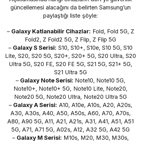
güncellemesi alacağını da belirten Samsung’un
paylaştığı liste şöyle:
–
Galaxy Katlanabilir Cihazlar:
Fold, Fold 5G, Z
Fold2, Z Fold2 5G, Z Flip, Z Flip 5G
–
Galaxy S Serisi:
S10, S10+, S10e, S10 5G, S10
Lite, S20, S20 5G, S20+, S20+ 5G, S20 Ultra, S20
Ultra 5G, S20 FE, S20 FE 5G, S21 5G, S21+ 5G,
S21 Ultra 5G
–
Galaxy Note Serisi:
Note10, Note10 5G,
Note10+, Note10+ 5G, Note10 Lite, Note20,
Note20 5G, Note20 Ultra, Note20 Ultra 5G
–
Galaxy A Serisi:
A10, A10e, A10s, A20, A20s,
A30, A30s, A40, A50, A50s, A60, A70, A70s,
A80, A90 5G, A11, A21, A21s, A31, A41, A51, A51
5G, A71, A71 5G, A02s, A12, A32 5G, A42 5G
–
Galaxy M Serisi:
M10s, M20, M30, M30s,