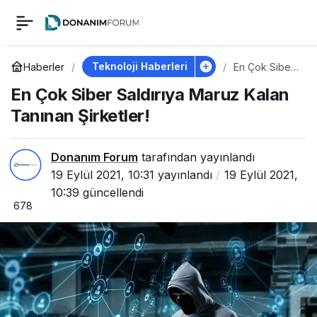
En Çok Siber Saldırıya
0
Maruz Kalan Tanınan
Teknoloji Haberleri
Haberler
En Çok Siber
Saldırıya
En Çok Siber Saldırıya Maruz Kalan
Maruz Kalan
Şirketler!
Tanınan
Tanınan Şirketler!
Şirketler!
Donanım Forum
tarafından yayınlandı
19 Eylül 2021, 10:31
yayınlandı
19 Eylül 2021,
10:39
güncellendi
678