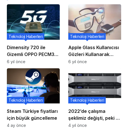
Teknoloji Haberleri
Teknoloji Haberleri
Dimensity 720 ile
Apple Glass Kullanıcısı
Gizemli OPPO PECM30
Gözleri Kullanarak
Geekbench’te Görüldü
Cihazı Kontrol
6 yıl önce
6 yıl önce
Edebilecek!!
Teknoloji Haberleri
Teknoloji Haberleri
Steam Türkiye fiyatları
2022’de çalışma
için büyük güncelleme
şeklimiz değişti, peki ya
verilerinizi koruma
4 ay önce
4 yıl önce