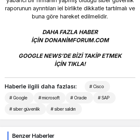
yabancı bir firmanın yapmış olduğu siber güvenlik
raporunun ayrıntıları iel birlikte dikkatle tartılmalı ve
buna göre hareket edilmelidir.
DAHA FAZLA HABER
İÇİN
DONANİMFORUM.COM
GOOGLE NEWS’DE BİZİ TAKİP ETMEK
İÇİN
TIKLA!
Haberle ilgili daha fazlası:
# Cisco
# Google
# microsoft
# Oracle
# SAP
# siber güvenlik
# siber saldırı
Benzer Haberler