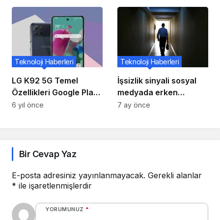
şeklimiz?
Teknoloji Haberleri
Teknoloji Haberleri
LG K92 5G Temel
İşsizlik sinyali sosyal
Özellikleri Google Play
medyada erken
Console Görünümüyle
belirlenebiliyor
6 yıl önce
7 ay önce
Sızdırıldı
Bir Cevap Yaz
E-posta adresiniz yayınlanmayacak.
Gerekli alanlar
*
ile işaretlenmişlerdir
YORUMUNUZ
*