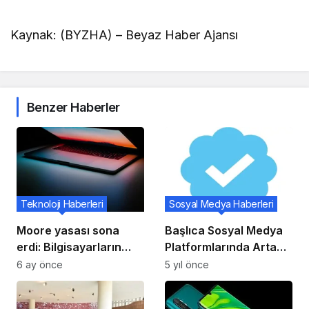
Kaynak: (BYZHA) – Beyaz Haber Ajansı
Benzer Haberler
Teknoloji Haberleri
Sosyal Medya Haberleri
Moore yasası sona
Başlıca Sosyal Medya
erdi: Bilgisayarların
Platformlarında Artan
geleceği ne olacak?
Para Dolandırıcılığı için
6 ay önce
5 yıl önce
Doğrulama