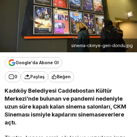
sinema-ckmye-geri-dondu.jpg
Google'da Abone Ol
0
Paylaş
Beğen
Kadıköy Belediyesi Caddebostan Kültür
Merkezi’nde bulunan ve pandemi nedeniyle
uzun süre kapalı kalan sinema salonları, CKM
Sineması ismiyle kapılarını sinemaseverlere
açtı.