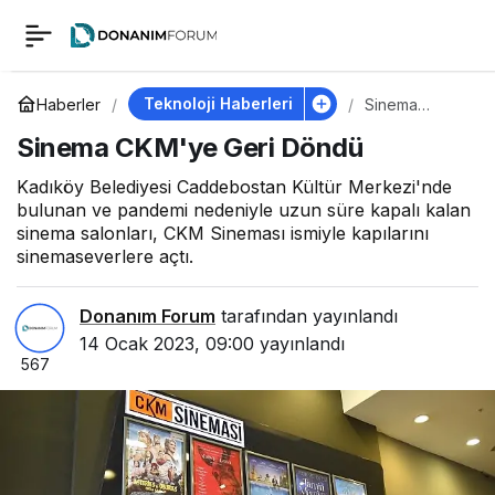
Sinema CKM'ye Geri
0
Döndü
Teknoloji Haberleri
Haberler
Sinema
CKM'ye Geri
Sinema CKM'ye Geri Döndü
Döndü
Kadıköy Belediyesi Caddebostan Kültür Merkezi'nde
bulunan ve pandemi nedeniyle uzun süre kapalı kalan
sinema salonları, CKM Sineması ismiyle kapılarını
sinemaseverlere açtı.
Donanım Forum
tarafından yayınlandı
14 Ocak 2023, 09:00
yayınlandı
567