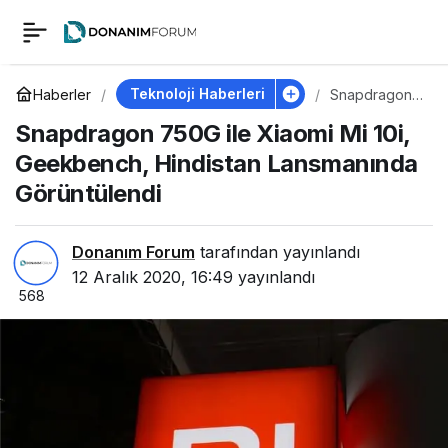
Snapdragon 750G ile
0
Xiaomi Mi 10i,
Teknoloji Haberleri
Haberler
Snapdragon
750G ile
Snapdragon 750G ile Xiaomi Mi 10i,
Xiaomi Mi 10i,
Geekbench,
Geekbench,
Geekbench, Hindistan Lansmanında
Hindistan
Lansmanında
Görüntülendi
Hindistan
Görüntülendi
Lansmanında
Donanım Forum
tarafından yayınlandı
12 Aralık 2020, 16:49
yayınlandı
568
Görüntülendi