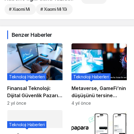
# Xiaomi Mi
# Xiaomi Mi 10i
Benzer Haberler
Teknoloji Haberleri
Teknoloji Haberleri
Finansal Teknoloji:
Metaverse, GameFi’nin
Dijital Güvenlik Pazarı
düşüşünü tersine
Nasıl Gelişti?
çevirmenin anahtarı
2 yıl önce
4 yıl önce
olabilir
Teknoloji Haberleri