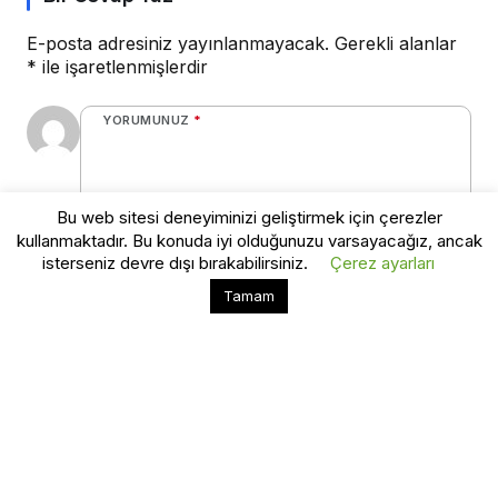
E-posta adresiniz yayınlanmayacak.
Gerekli alanlar
*
ile işaretlenmişlerdir
YORUMUNUZ
*
Bu web sitesi deneyiminizi geliştirmek için çerezler
kullanmaktadır. Bu konuda iyi olduğunuzu varsayacağız, ancak
0
/30 karakter
isterseniz devre dışı bırakabilirsiniz.
Çerez ayarları
Bu web sitesinde en iyi deneyimi yaşamanızı sağlamak
Tamam
Kabul
Ad
*
için çerezler kullanılmaktadır.
E-Posta
*
Bir dahaki sefere yorum yaptığımda kullanılmak üzere adımı, e-
posta adresimi ve web site adresimi bu tarayıcıya kaydet.
Yorum Gönder