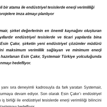
 bir atama ile endüstriyel tesislerde enerji verimliliği
ojelere imza atmayı planlıyor
mair, şirket değerlerinin en önemli kaynağını oluşturan
llardır endüstriyel tesislerde ve ticari yapılarda bina
sin Çakır, şirketin yeni endüstriyel çözümler müdürü
ini maksimum verimlilik sağlayan ve minimum enerji
a hazırlanan Esin Çakır, Systemair Türkiye yolculuğunda
unmayı hedefliyor.
n yanı sıra deneyimli kadrosuyla da fark yaratan Systemair,
şturmaya devam ediyor. Son olarak Esin Çakır’ı endüstriyel
 birliği ile endüstriyel tesislerde enerji verimliliği bilincini
laştırmayı hedefliyor.