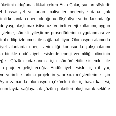
tüketimi olduğuna dikkat çeken Esin Çakır, şunları söyledi:
sel hassasiyet ve artan maliyetler nedeniyle daha çok
imli kullanılan enerji olduğunu düşünüyor ve bu farkındalığı
e yaygınlaştırmak istiyoruz. Verimli enerji kullanımı; uygun
işletme, sürekli iyileştirme prosedürlerinin uygulanması ve
trol edilip izlenmesi ile sağlanabiliyor. Otomasyon alanında
iyel alanlarda enerji verimliliği konusunda çalışmalarımı
irlikte endüstriyel tesislerde enerji verimliliği bilincinin
z. Çözüm ortaklarımız için sürdürülebilir sistemler ile
 projeler geliştireceğiz. Endüstriyel tesisler için ihtiyaç
verimlilik artırıcı projelerin yanı sıra müşterilerimiz için
Aynı zamanda otomasyon çözümleri ile iç hava kalitesi,
imum fayda sağlayacak çözüm paketleri oluşturarak sektöre