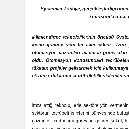
Systemair Türkiye, gerçekleştirdiği önemli
konusunda öncü pr
İklimlendirme teknolojilerinin öncüsü Syste
insan gücüne yeni bir isim ekledi. Uzun yı
otomasyon çözümleri alanında görev alan E
oldu. Otomasyon konusundaki tecrübeler
tüketen projeler geliştirmek için kullanmay
çözüm ortaklarına sürdürülebilir sistemler s
İmza attığı teknolojilerle sektöre yön vermeni
sektörün tecrübeli isimlerini bünyesinde bulu
çözümler müdürlüğü görevine getiren şirket, bu iş
oluşturmayı ve minimum enerji tüketimini yaygın