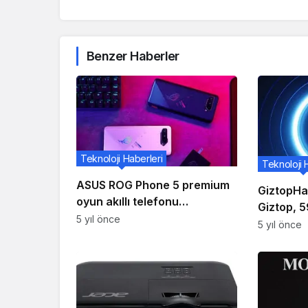
Benzer Haberler
Teknoloji Haberleri
Teknoloji 
ASUS ROG Phone 5 premium
GiztopHa
oyun akıllı telefonu
Giztop, 
dayanıklılık testinde başarısız
5 yıl önce
Xiaomi Mi
5 yıl önce
oldu
Almaya B