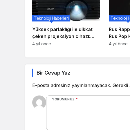
Teknoloji Haberleri
Teknoloji 
Yüksek parlaklığı ile dikkat
Rus Rapp
çeken projeksiyon cihazı:
Rus Pop 
Acer X1328WH
Monetoch
4 yıl önce
4 yıl önce
Konserler
Yerin Haz
Bir Cevap Yaz
E-posta adresiniz yayınlanmayacak.
Gerekli
YORUMUNUZ
*