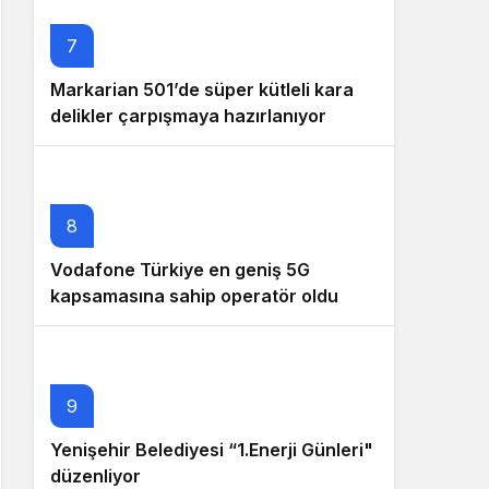
7
Markarian 501’de süper kütleli kara
delikler çarpışmaya hazırlanıyor
8
Vodafone Türkiye en geniş 5G
kapsamasına sahip operatör oldu
9
Yenişehir Belediyesi “1.Enerji Günleri"
düzenliyor