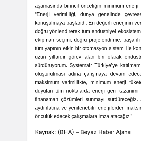
aşamasında birincil önceliğin minimum enerji 
“Enerji verimliliği, dünya genelinde çevre
konuşulmaya başlandı. En değerli enerjinin ver
doğru yönlendirerek tüm endüstriyel ekosistemd
ekipman seçimi, doğru projelendirme, başarılı 
tüm yapının etkin bir otomasyon sistemi ile kon
uzun yıllardır görev alan biri olarak endüstr
sürdürüyorum. Systemair Türkiye’ye katılmamla b
oluşturulması adına çalışmaya devam edeceği
maksimum verimlilikte, minimum enerji tüketen
duyulan tüm noktalarda enerji geri kazanımı ve 
finansman çözümleri sunmayı sürdüreceğiz. 
aydınlatma ve yenilenebilir enerjilerden maks
öncülük edecek çalışmalara imza atacağız.”
Kaynak: (BHA) – Beyaz Haber Ajansı