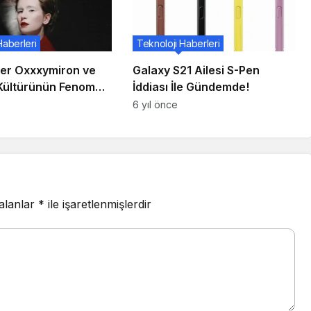
Haberleri
Teknoloji Haberleri
er Oxxxymiron ve
Galaxy S21 Ailesi S-Pen
Kültürünün Fenomeni
İddiası İle Gündemde!
ka'nin İstanbul
6 yıl önce
i İçin Mobilet'te
ır
 alanlar
*
ile işaretlenmişlerdir