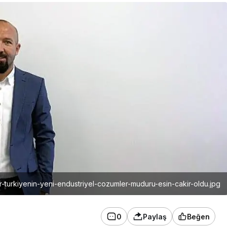
r-turkiyenin-yeni-endustriyel-cozumler-muduru-esin-cakir-oldu.jpg
0
Paylaş
Beğen