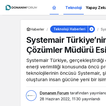
Teknoloji
Yapay Zek
Teknoloji Haberleri
Haberler
Sys
Çak
Systemair Türkiye’nin
Çözümler Müdürü Esi
Systemair Türkiye, gerçekleştirdiği 
enerji verimliliği konusunda öncü p
teknolojilerinin öncüsü Systemair, ş
oluşturan insan gücüne yeni bir isim
Donanım Forum
tarafından yayınlan
28 Haziran 2022, 11:30
yayınlandı