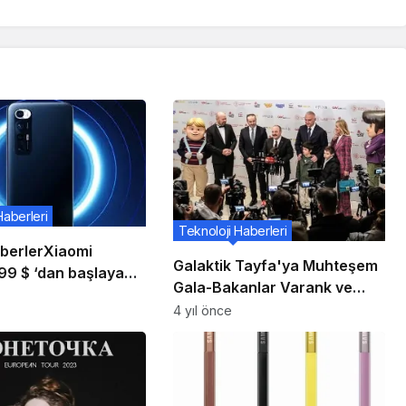
Haberleri
Teknoloji Haberleri
berlerXiaomi
Galaktik Tayfa'ya Muhteşem
599 $ ‘dan başlayan
Gala-Bakanlar Varank ve
 10S için Ön Sipariş
Ersoy da Heyecana Ortak
4 yıl önce
aşladı.
Oldu