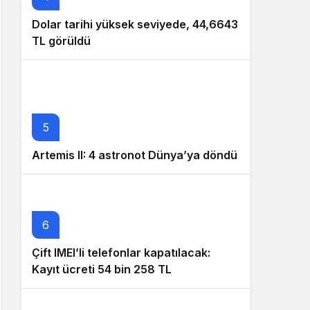
Dolar tarihi yüksek seviyede, 44,6643
TL görüldü
5
Artemis II: 4 astronot Dünya’ya döndü
6
Çift IMEI’li telefonlar kapatılacak:
Kayıt ücreti 54 bin 258 TL