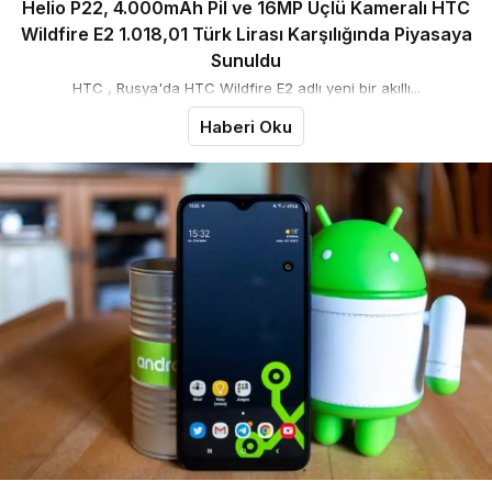
Helio P22, 4.000mAh Pil ve 16MP Üçlü Kameralı HTC
Wildfire E2 1.018,01 Türk Lirası Karşılığında Piyasaya
Sunuldu
HTC , Rusya'da HTC Wildfire E2 adlı yeni bir akıllı...
Haberi Oku