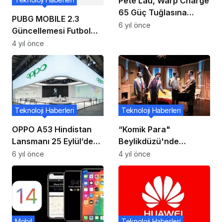
Pete Lau, Warp Charge
65 Güç Tuğlasına
PUBG MOBILE 2.3
Erken Bir Bakış Attı
6 yıl önce
Güncellemesi Futbol
Temalı Eşyalar,
4 yıl önce
Etkinlikler, Yenilenmiş
Oyun Modu, Global
Chicken Cup ve Messi
ile Futbola
Doyacağımız Yenilikler
Teknoloji Haberleri
Teknoloji Haberleri
ile Geliyor
OPPO A53 Hindistan
“Komik Para"
Lansmanı 25 Eylül’de
Beylikdüzü'nde
Planlandı.
Kahkahalar Eşliğinde
6 yıl önce
4 yıl önce
Sahnelendi
Mobil
Teknoloji Haberleri