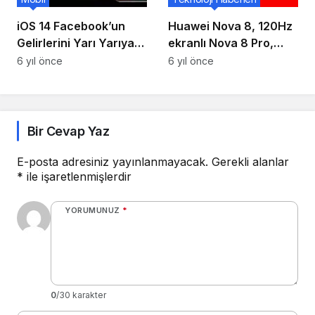
iOS 14 Facebook’un
Huawei Nova 8, 120Hz
Gelirlerini Yarı Yarıya
ekranlı Nova 8 Pro,
Azaltacak!
Kirin 985, 64MP dörtlü
6 yıl önce
6 yıl önce
kamera, 66W şarj
Çin’de piyasaya
sürüldü
Bir Cevap Yaz
E-posta adresiniz yayınlanmayacak.
Gerekli alanlar
*
ile işaretlenmişlerdir
YORUMUNUZ
*
0
/30 karakter