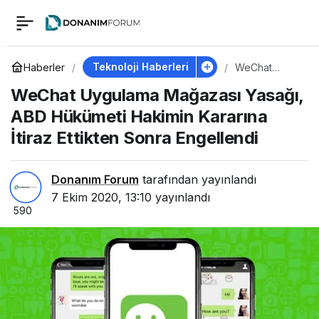
WeChat Uygulama
0
Mağazası Yasağı,
Teknoloji Haberleri
Haberler
WeChat
Uygulama
WeChat Uygulama Mağazası Yasağı,
Mağazası
ABD Hükümeti
Yasağı, ABD
ABD Hükümeti Hakimin Kararına
Hükümeti
Hakimin
İtiraz Ettikten Sonra Engellendi
Hakimin Kararına
Kararına İtiraz
Ettikten Sonra
Engellendi
İtiraz Ettikten Sonra
Donanım Forum
tarafından yayınlandı
7 Ekim 2020, 13:10
yayınlandı
590
Engellendi