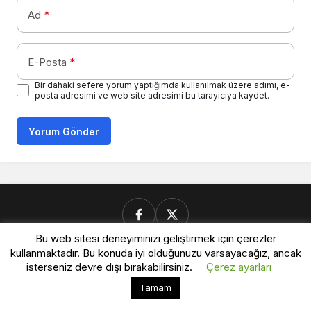
Ad
*
E-Posta
*
Bir dahaki sefere yorum yaptığımda kullanılmak üzere adımı, e-
posta adresimi ve web site adresimi bu tarayıcıya kaydet.
Yorum Gönder
Bu web sitesi deneyiminizi geliştirmek için çerezler
kullanmaktadır. Bu konuda iyi olduğunuzu varsayacağız, ancak
Donanimforum.com
isterseniz devre dışı bırakabilirsiniz.
Çerez ayarları
Bu web sitesinde en iyi deneyimi yaşamanızı sağlamak
Tamam
Kabul
için çerezler kullanılmaktadır.
© Telif Hakkı 2026, Tüm Hakları Saklıdır.