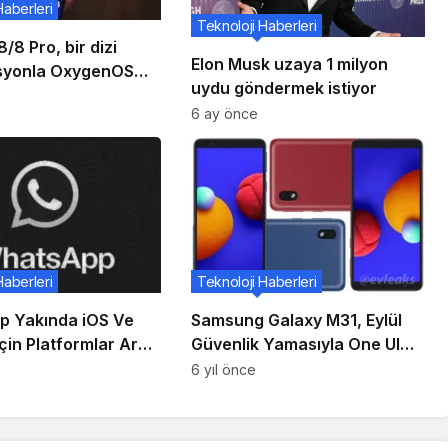
Haberleri
Teknoloji Haberleri
/8 Pro, bir dizi
Elon Musk uzaya 1 milyon
syonla OxygenOS
uydu göndermek istiyor
a 6 güncellemesini
6 ay önce
Haberleri
Teknoloji Haberleri
 Yakında iOS Ve
Samsung Galaxy M31, Eylül
çin Platformlar Arası
Güvenlik Yamasıyla One UI
enkronizasyonunu
Core 2.1 Güncellemesi Aldı
6 yıl önce
ebilir!