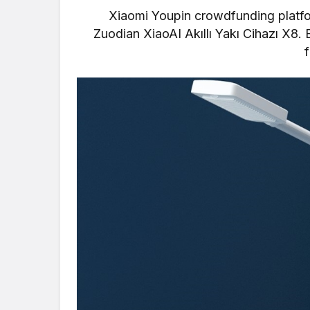
Xiaomi Youpin crowdfunding platfor
Zuodian
XiaoAI
Akıllı Yakı Cihazı X8.
f