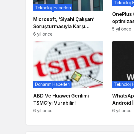
Teknoloji 
Teknoloji Haberleri
OnePlus 8
Microsoft, ‘Siyahi Çalışan’
optimiza
Soruşturmasıyla Karşı
Açık Bet
5 yıl önce
Karşıya!
6 yıl önce
edinin
Donanım Haberleri
Teknoloji 
ABD Ve Huawei Gerilimi
WhatsApp
TSMC’yi Vurabilir!
Android İ
Sohbet S
6 yıl önce
6 yıl önce
Destekley