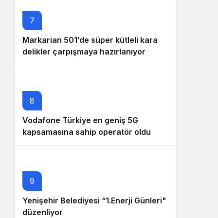
7
Markarian 501’de süper kütleli kara
delikler çarpışmaya hazırlanıyor
8
Vodafone Türkiye en geniş 5G
kapsamasına sahip operatör oldu
9
Yenişehir Belediyesi “1.Enerji Günleri"
düzenliyor