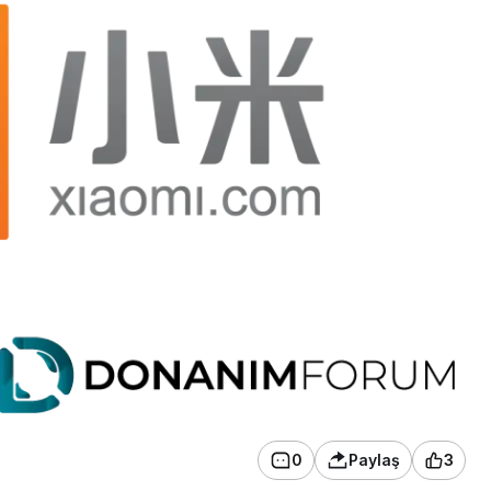
0
Paylaş
3