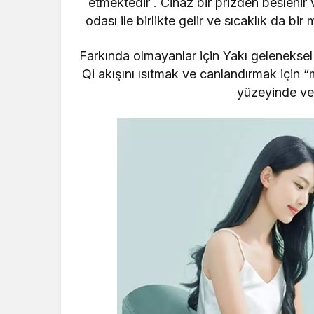
etmektedir . Cihaz bir prizden beslenir
odası ile birlikte gelir ve sıcaklık da bir
m
Farkında olmayanlar için Yakı geleneksel b
Qi akışını ısıtmak ve canlandırmak için “
yüzeyinde vey