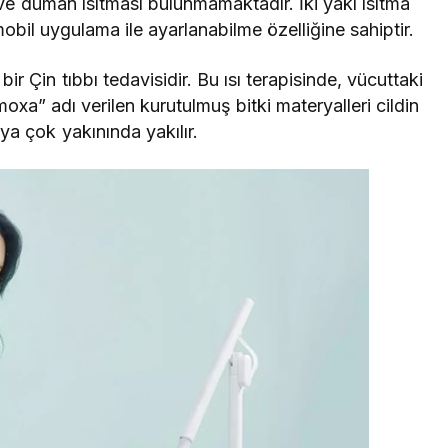
 ve duman ısıtması bulunmamaktadır. İki yakı ısıtma
obil uygulama
ile ayarlanabilme özelliğine sahiptir.
ir Çin tıbbı tedavisidir. Bu ısı terapisinde, vücuttaki
moxa” adı verilen kurutulmuş bitki materyalleri cildin
a çok yakınında yakılır.