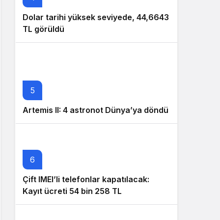
Dolar tarihi yüksek seviyede, 44,6643
TL görüldü
5
Artemis II: 4 astronot Dünya’ya döndü
6
Çift IMEI’li telefonlar kapatılacak:
Kayıt ücreti 54 bin 258 TL