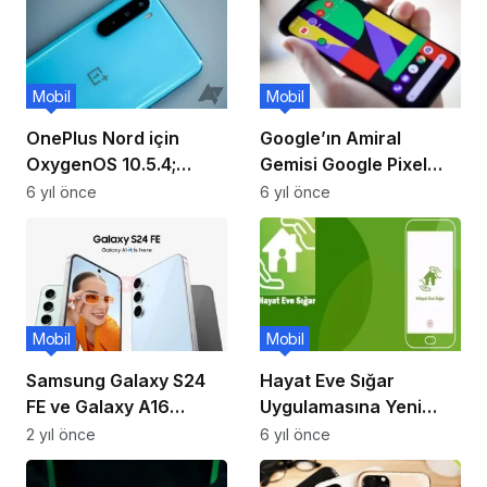
Mobil
Mobil
OnePlus Nord için
Google’ın Amiral
OxygenOS 10.5.4;
Gemisi Google Pixel
ekranı, düşük ışıkta
4XL Yeni Renk İle
6 yıl önce
6 yıl önce
özçekimleri, makro
Karşımızda
kamerayı ve daha
fazlasını iyileştirir
Mobil
Mobil
Samsung Galaxy S24
Hayat Eve Sığar
FE ve Galaxy A16
Uygulamasına Yeni
Tanıtım Tarihi Ortaya
Özellik Eklendi!
2 yıl önce
6 yıl önce
Çıktı