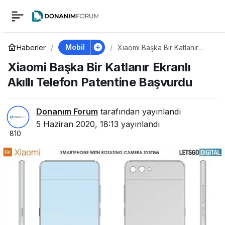
Xiaomi Başka Bir
0
Katlanır Ekranlı Akıllı
Mobil
Haberler
Xiaomi Başka Bir Katlanır
Ekranlı Akıllı Telefon
Xiaomi Başka Bir Katlanır Ekranlı
Patentine Başvurdu
Telefon Patentine
Akıllı Telefon Patentine Başvurdu
Başvurdu
Donanım Forum
tarafından yayınlandı
5 Haziran 2020, 18:13
yayınlandı
810