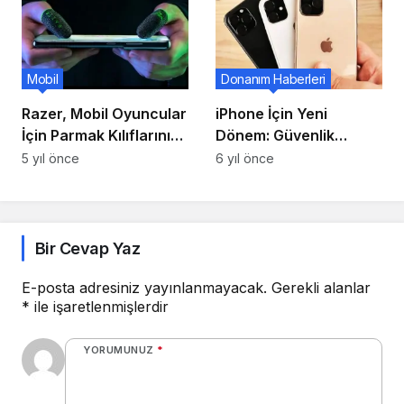
Mobil
Donanım Haberleri
Razer, Mobil Oyuncular
iPhone İçin Yeni
İçin Parmak Kılıflarını
Dönem: Güvenlik
Tanıttı.
Araştırma Cihazı!
5 yıl önce
6 yıl önce
Bir Cevap Yaz
E-posta adresiniz yayınlanmayacak.
Gerekli alanlar
*
ile işaretlenmişlerdir
YORUMUNUZ
*