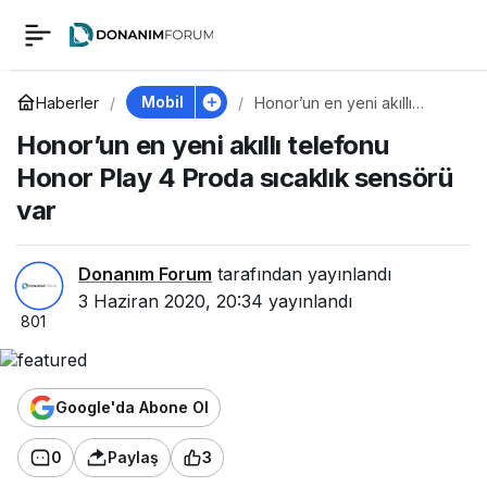
Honor’un en yeni
0
akıllı telefonu Honor
Mobil
Haberler
Honor’un en yeni akıllı
telefonu Honor Play 4 Proda
Honor’un en yeni akıllı telefonu
sıcaklık sensörü var
Play 4 Proda sıcaklık
Honor Play 4 Proda sıcaklık sensörü
var
sensörü var
Donanım Forum
tarafından yayınlandı
3 Haziran 2020, 20:34
yayınlandı
801
Google'da Abone Ol
0
Paylaş
3