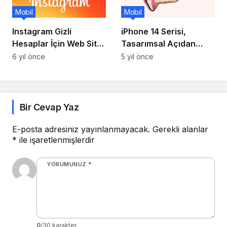
Mobil
Mobil
Instagram Gizli
iPhone 14 Serisi,
Hesaplar İçin Web Site
Tasarımsal Açıdan
Yapıldı: Herkesin Profili
Baştan Yaratılacak,
6 yıl önce
5 yıl önce
Açılabiliyor!
Çentiğe Elveda!
Bir Cevap Yaz
E-posta adresiniz yayınlanmayacak.
Gerekli alanlar
*
ile işaretlenmişlerdir
YORUMUNUZ
*
0
/30 karakter