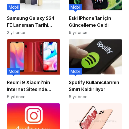
Mobil
Mobil
Samsung Galaxy S24
Eski iPhone’lar İçin
FE Lansman Tarihi
Güncelleme Geldi
Yaklaşıyor
2 yıl önce
6 yıl önce
Mobil
Mobil
Redmi 9 Xiaomi’nin
Spotify Kullanıcılarının
İnternet Sitesinde
Sınırı Kaldırılıyor
Ortaya Çıktı
6 yıl önce
6 yıl önce