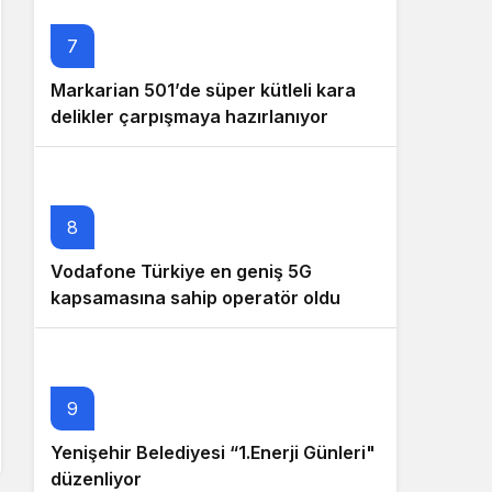
7
Markarian 501’de süper kütleli kara
delikler çarpışmaya hazırlanıyor
8
Vodafone Türkiye en geniş 5G
kapsamasına sahip operatör oldu
9
Yenişehir Belediyesi “1.Enerji Günleri"
düzenliyor