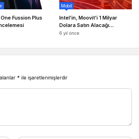
er
Mobil
 One Fussion Plus
Intel’in, Moovit’i 1 Milyar
İncelemesi
Dolara Satın Alacağı
Konuşuluyor
6 yıl önce
 alanlar
*
ile işaretlenmişlerdir