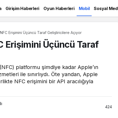
a
Girişim Haberleri
Oyun Haberleri
Mobil
Sosyal Med
 NFC Erişimini Üçüncü Taraf Geliştiricilere Açıyor
FC Erişimini Üçüncü Taraf
i (NFC) platformu şimdiye kadar Apple’ın
etleri ile sınırlıydı. Öte yandan, Apple
likte NFC erişimini bir API aracılığıyla
dı
424