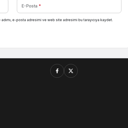
E-Posta
*
 adımı, e-posta adresimi ve web site adresimi bu tarayıcıya kaydet.