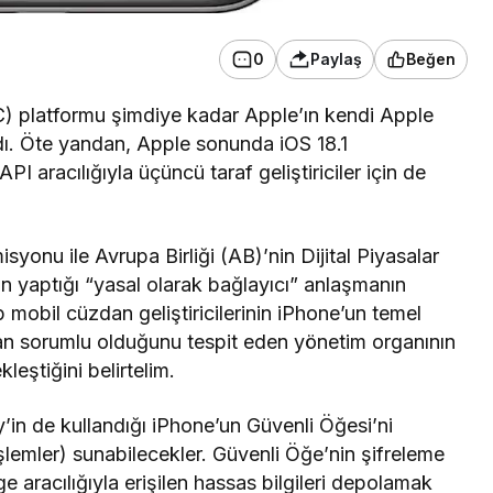
0
Paylaş
Beğen
FC) platformu şimdiye kadar Apple’ın kendi Apple
ıydı. Öte yandan, Apple sonunda iOS 18.1
API aracılığıyla üçüncü taraf geliştiriciler için de
onu ile Avrupa Birliği (AB)’nin Dijital Piyasalar
 yaptığı “yasal olarak bağlayıcı” anlaşmanın
p mobil cüzdan geliştiricilerinin iPhone’un temel
tan sorumlu olduğunu tespit eden yönetim organının
leştiğini belirtelim.
ay’in de kullandığı iPhone’un Güvenli Öğesi’ni
şlemler) sunabilecekler. Güvenli Öğe’nin şifreleme
ge aracılığıyla erişilen hassas bilgileri depolamak