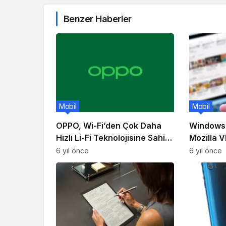
Benzer Haberler
Mobil
Mobil
OPPO, Wi-Fi’den Çok Daha
Windows 
Hızlı Li-Fi Teknolojisine Sahip
Mozilla V
Akıllı Telefonu Patentledi!
6 yıl önce
6 yıl önce