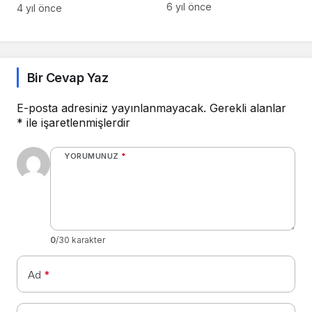
Eski Meizu VP Li Nan’ın
Karadeniz’de EÜ
6 yıl önce
4 yıl önce
Yeni Şirketinin İlk
standını ziyaret etti
Ürünüdür.
Bir Cevap Yaz
E-posta adresiniz yayınlanmayacak.
Gerekli alanlar
*
ile işaretlenmişlerdir
YORUMUNUZ
*
0
/30 karakter
Ad
*