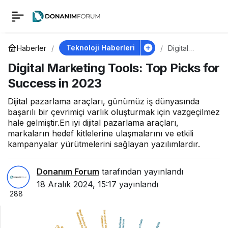
Digital Marketing
0
Tools: Top Picks for
Teknoloji Haberleri
Haberler
Digital
Marketing
Digital Marketing Tools: Top Picks for
Tools: Top
Success in 2023
Picks for
Success in 2023
Success in
2023
Dijital pazarlama araçları, günümüz iş dünyasında
başarılı bir çevrimiçi varlık oluşturmak için vazgeçilmez
hale gelmiştir.En iyi dijital pazarlama araçları,
markaların hedef kitlelerine ulaşmalarını ve etkili
kampanyalar yürütmelerini sağlayan yazılımlardır.
Donanım Forum
tarafından yayınlandı
18 Aralık 2024, 15:17
yayınlandı
288