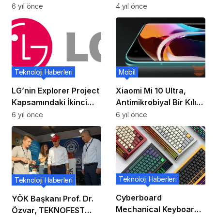
Kartını Duyurdu!
Lisesi Feza Takımı
6 yıl önce
4 yıl önce
TEKNOFEST Finalinde
Teknoloji Haberleri
Mobil
LG’nin Explorer Project
Xiaomi Mi 10 Ultra,
Kapsamındaki İkinci
Antimikrobiyal Bir Kılıf
Telefonun Ekranı
Ve Ekran Koruyucu İle
6 yıl önce
6 yıl önce
‘Uzayabilecek’!
Birlikte Gönderilecek!
Teknoloji Haberleri
Teknoloji Haberleri
Cyberboard
YÖK Başkanı Prof. Dr.
Mechanical Keyboard,
Özvar, TEKNOFEST