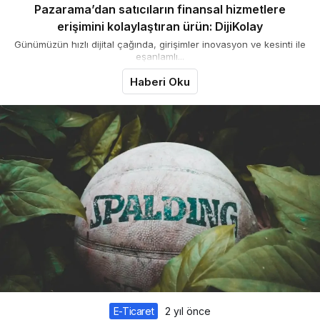
Pazarama’dan satıcıların finansal hizmetlere
erişimini kolaylaştıran ürün: DijiKolay
Günümüzün hızlı dijital çağında, girişimler inovasyon ve kesinti ile
eşanlamlı...
Haberi Oku
E-Ticaret
2 yıl önce