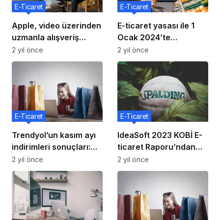
E-Ticaret
E-Ticaret
Apple, video üzerinden
E-ticaret yasası ile 1
uzmanla alışveriş
Ocak 2024’te
özelliğini başlattı
Trendyol’da neler
2 yıl önce
2 yıl önce
değişiyor?
E-Ticaret
E-Ticaret
Trendyol’un kasım ayı
IdeaSoft 2023 KOBİ E-
indirimleri sonuçları:
ticaret Raporu’ndan
100 milyon ürün satıldı
öne çıkanlar
2 yıl önce
2 yıl önce