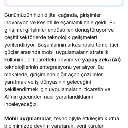
Mobil uygulamaların stratejik kullanımı, e-
ticaretteki devrimci yaklaşımlar ve yapay zeka
Günümüzün hızlı dijital çağında, girişimler
(AI) teknolojilerinin entegrasyonu gibi faktörler,
inovasyon ve kesinti ile eşanlamlı hale geldi. Bu
bu girişimlerin başarısının ardındaki temel itici
girişimci girişimler endüstrileri dönüştürüyor ve
güçler arasında…
çeşitli sektörlerde teknolojik gelişmeleri
yönlendiriyor. Başarılarının arkasındaki temel itici
güçler arasında mobil uygulamaların stratejik
kullanımı, e-ticaretteki devrim ve
yapay zeka (AI)
teknolojilerinin entegrasyonu yer alıyor. Bu
makalede, girişimlerin çığır açan çözümler
yaratmak ve iş dünyasının geleceğini
şekillendirmek için uygulamaların, ticaretin ve
AI’nın gücünden nasıl yararlandıklarını
inceleyeceğiz.
Mobil uygulamalar
, teknolojiyle etkileşim kurma
biçimimizde devrim yaratarak, yeni kurulan