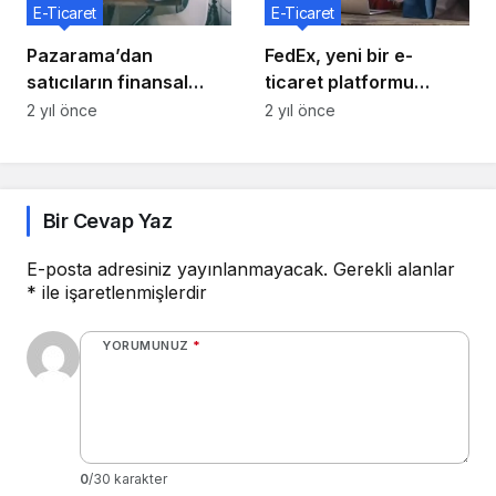
E-Ticaret
E-Ticaret
Pazarama’dan
FedEx, yeni bir e-
satıcıların finansal
ticaret platformu
hizmetlere erişimini
kuruyor
2 yıl önce
2 yıl önce
kolaylaştıran ürün:
DijiKolay
Bir Cevap Yaz
E-posta adresiniz yayınlanmayacak.
Gerekli alanlar
*
ile işaretlenmişlerdir
YORUMUNUZ
*
0
/30 karakter