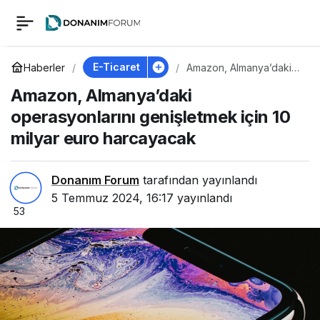
Amazon,
0
Almanya’daki
E-Ticaret
Haberler
Amazon, Almanya’daki
operasyonlarını
Amazon, Almanya’daki
genişletmek için 10
operasyonlarını
milyar euro harcayacak
operasyonlarını genişletmek için 10
milyar euro harcayacak
genişletmek için 10
milyar euro
Donanım Forum
tarafından yayınlandı
5 Temmuz 2024, 16:17
yayınlandı
53
harcayacak