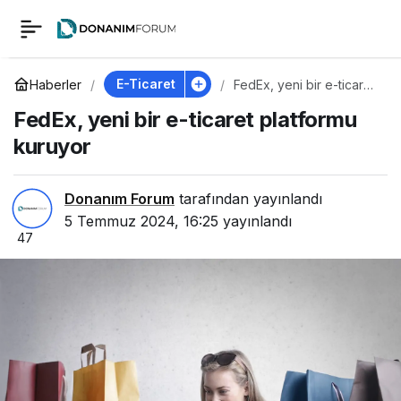
FedEx, yeni bir e-
0
ticaret platformu
E-Ticaret
Haberler
FedEx, yeni bir e-ticaret
platformu kuruyor
FedEx, yeni bir e-ticaret platformu
kuruyor
kuruyor
Donanım Forum
tarafından yayınlandı
5 Temmuz 2024, 16:25
yayınlandı
47