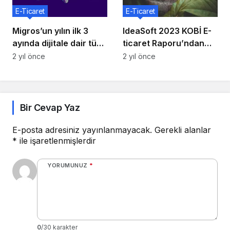
E-Ticaret
E-Ticaret
Migros’un yılın ilk 3
IdeaSoft 2023 KOBİ E-
ayında dijitale dair tüm
ticaret Raporu’ndan
rakamları
öne çıkanlar
2 yıl önce
2 yıl önce
Bir Cevap Yaz
E-posta adresiniz yayınlanmayacak.
Gerekli alanlar
*
ile işaretlenmişlerdir
YORUMUNUZ
*
0
/30 karakter