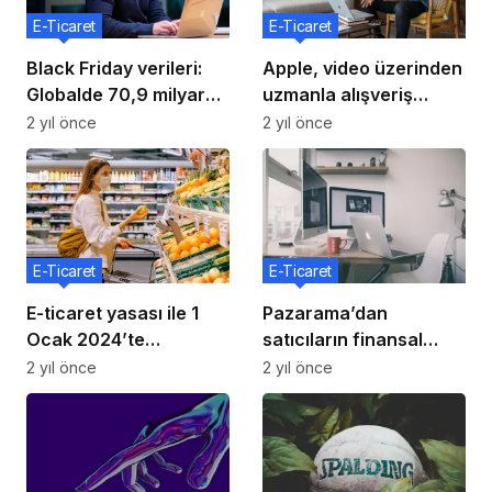
E-Ticaret
E-Ticaret
Black Friday verileri:
Apple, video üzerinden
Globalde 70,9 milyar
uzmanla alışveriş
dolarlık online alışveriş
özelliğini başlattı
2 yıl önce
2 yıl önce
E-Ticaret
E-Ticaret
E-ticaret yasası ile 1
Pazarama’dan
Ocak 2024’te
satıcıların finansal
Trendyol’da neler
hizmetlere erişimini
2 yıl önce
2 yıl önce
değişiyor?
kolaylaştıran ürün:
DijiKolay