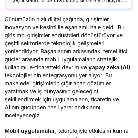
çeşitli sektörlerde büyük değişimlere yol açıyor.
Mobil uygulamaların stratejik kullanımı, e-
ticaretteki devrimci yaklaşımlar ve yapay zeka
Günümüzün hızlı dijital çağında, girişimler
(AI) teknolojilerinin entegrasyonu gibi faktörler,
inovasyon ve kesinti ile eşanlamlı hale geldi. Bu
bu girişimlerin başarısının ardındaki temel itici
girişimci girişimler endüstrileri dönüştürüyor ve
güçler arasında…
çeşitli sektörlerde teknolojik gelişmeleri
yönlendiriyor. Başarılarının arkasındaki temel itici
güçler arasında mobil uygulamaların stratejik
kullanımı, e-ticaretteki devrim ve
yapay zeka (AI)
teknolojilerinin entegrasyonu yer alıyor. Bu
makalede, girişimlerin çığır açan çözümler
yaratmak ve iş dünyasının geleceğini
şekillendirmek için uygulamaların, ticaretin ve
AI’nın gücünden nasıl yararlandıklarını
inceleyeceğiz.
Mobil uygulamalar
, teknolojiyle etkileşim kurma