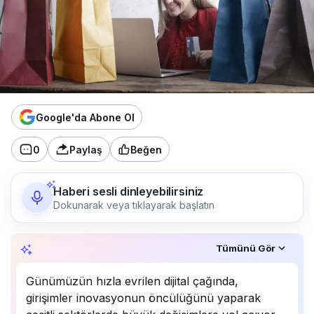
Google'da Abone Ol
0
Paylaş
Beğen
Haberi sesli dinleyebilirsiniz
Dokunarak veya tıklayarak başlatın
Özet, KAI’ın yapay zekâ desteğiyle oluşturuldu.
Tümünü Gör
Günümüzün hızla evrilen dijital çağında,
girişimler inovasyonun öncülüğünü yaparak