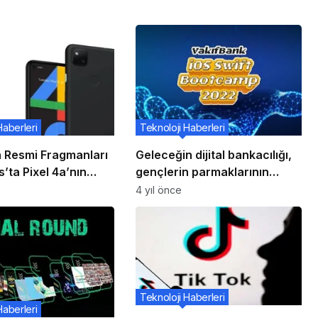
Haberleri
Teknoloji Haberleri
n Resmi Fragmanları
Geleceğin dijital bankacılığı,
’ta Pixel 4a’nın
gençlerin parmaklarının
nı Onayladı
ucunda
4 yıl önce
Teknoloji Haberleri
Haberleri