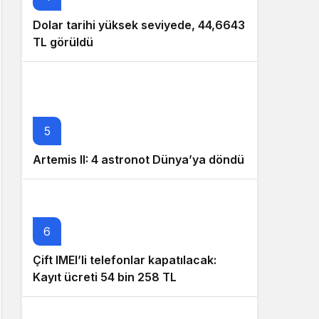
Dolar tarihi yüksek seviyede, 44,6643
TL görüldü
5
Artemis II: 4 astronot Dünya’ya döndü
6
Çift IMEI’li telefonlar kapatılacak:
Kayıt ücreti 54 bin 258 TL