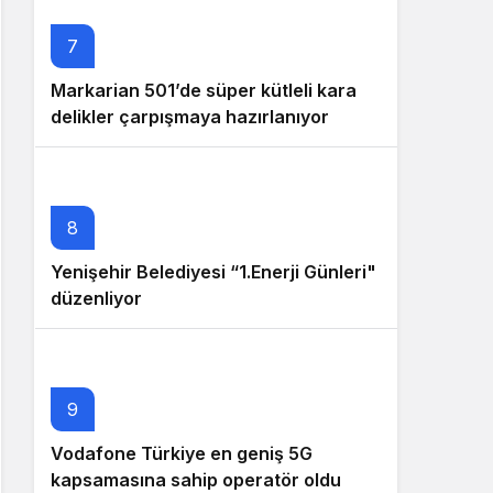
7
Markarian 501’de süper kütleli kara
delikler çarpışmaya hazırlanıyor
8
Yenişehir Belediyesi “1.Enerji Günleri"
düzenliyor
9
Vodafone Türkiye en geniş 5G
kapsamasına sahip operatör oldu