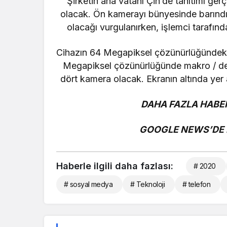
Şirketin ana vatanı Çin’de tanıtımı ger
olacak. Ön kamerayı bünyesinde barınd
olacağı vurgulanırken, işlemci taraf
Cihazın 64 Megapiksel çözünürlüğündeki 
Megapiksel çözünürlüğünde makro / deri
dört kamera olacak. Ekranın altında ye
DAHA FAZLA HABER
GOOGLE NEWS’DE B
Haberle ilgili daha fazlası:
# 2020
# sosyal medya
# Teknoloji
# telefon