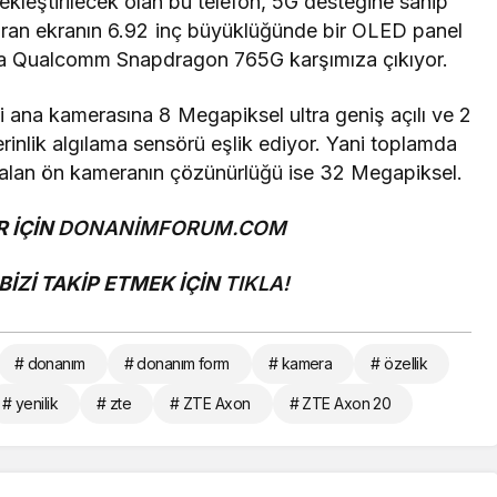
çekleştirilecek olan bu telefon, 5G desteğine sahip
ıran ekranın 6.92 inç büyüklüğünde bir OLED panel
ında Qualcomm Snapdragon 765G karşımıza çıkıyor.
ana kamerasına 8 Megapiksel ultra geniş açılı ve 2
nlik algılama sensörü eşlik ediyor. Yani toplamda
r alan ön kameranın çözünürlüğü ise 32 Megapiksel.
 İÇİN
DONANİMFORUM.COM
İZİ TAKİP ETMEK İÇİN
TIKLA!
# donanım
# donanım form
# kamera
# özellik
# yenilik
# zte
# ZTE Axon
# ZTE Axon 20