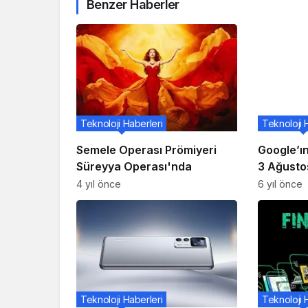
Benzer Haberler
Teknoloji Haberleri
Teknoloji 
Semele Operası Prömiyeri
Google’ı
Süreyya Operası'nda
3 Ağustos
Lansmanı
4 yıl önce
6 yıl önce
Teknoloji Haberleri
Teknoloji 