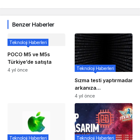
Benzer Haberler
Teknoloji Haberleri
POCO M5 ve M5s
Türkiye’de satışta
Teknoloji Haberleri
4 yıl önce
Sızma testi yaptırmadan
arkanıza
yaslanmayınHackerların
4 yıl önce
hedefi olmadan test
ettirin
Teknoloji Haberleri
Teknoloji Haberleri