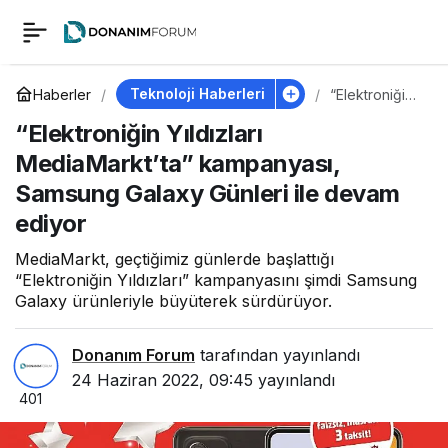
“Elektroniğin
0
Yıldızları
Teknoloji Haberleri
Haberler
“Elektroniğin
Yıldızları
“Elektroniğin Yıldızları
MediaMarkt’t
MediaMarkt’ta”
a”
MediaMarkt’ta” kampanyası,
kampanyası,
Samsung
Samsung Galaxy Günleri ile devam
kampanyası,
Galaxy
Günleri ile
ediyor
devam ediyor
Samsung Galaxy
MediaMarkt, geçtiğimiz günlerde başlattığı
“Elektroniğin Yıldızları” kampanyasını şimdi Samsung
Galaxy ürünleriyle büyüterek sürdürüyor.
Günleri ile devam
Donanım Forum
tarafından yayınlandı
ediyor
24 Haziran 2022, 09:45
yayınlandı
401