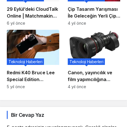
29 Eylül’deki CloudTalk
Çip Tasarım Yarışması
Online | Matchmaking
İle Geleceğin Yerli Çip
Summit İçin Kayıtlar
Teknolojileri
6 yıl önce
4 yıl önce
Devam Ediyor!
Ülkemizden Çıkacak
Teknoloji Haberleri
Teknoloji Haberleri
Redmi K40 Bruce Lee
Canon, yayıncılık ve
Special Edition
film yapımcılığına
Delicesine Harika!
yönelik ürün serisini
5 yıl önce
4 yıl önce
genişletti
Bir Cevap Yaz