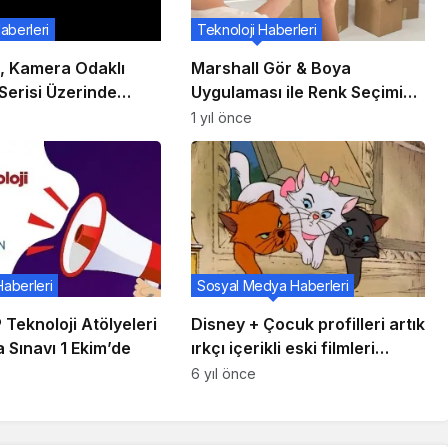
aberleri
Teknoloji Haberleri
 Kamera Odaklı
Marshall Gör & Boya
Serisi Üzerinde
Uygulaması ile Renk Seçimi
: İlk Model Göründü!
Kolaylaştı
1 yıl önce
Haberleri
Sosyal Medya Haberleri
Teknoloji Atölyeleri
Disney + Çocuk profilleri artık
 Sınavı 1 Ekim’de
ırkçı içerikli eski filmleri
sunmuyor
6 yıl önce