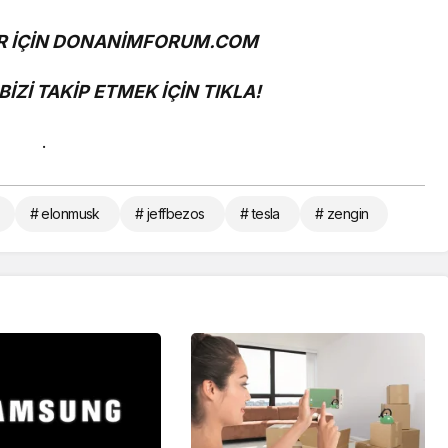
 İÇİN
DONANİMFORUM.COM
İZİ TAKİP ETMEK İÇİN
TIKLA!
.
# elonmusk
# jeffbezos
# tesla
# zengin