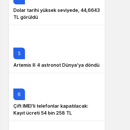
Dolar tarihi yüksek seviyede, 44,6643
TL görüldü
5
Artemis II: 4 astronot Dünya’ya döndü
6
Çift IMEI’li telefonlar kapatılacak:
Kayıt ücreti 54 bin 258 TL