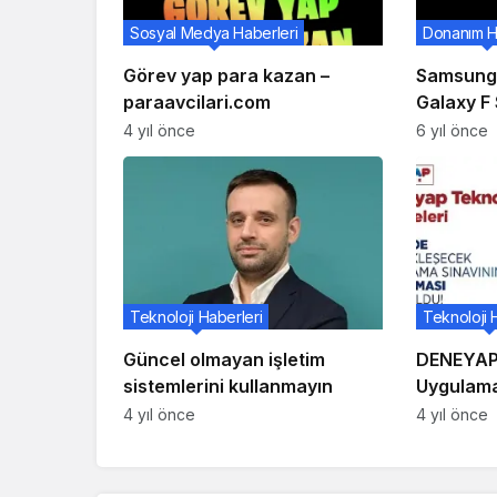
Sosyal Medya Haberleri
Donanım H
Görev yap para kazan –
Samsung,
paraavcilari.com
Galaxy F 
Çalışıyor
4 yıl önce
6 yıl önce
Teknoloji Haberleri
Teknoloji 
Güncel olmayan işletim
DENEYAP 
sistemlerini kullanmayın
Uygulama
4 yıl önce
4 yıl önce