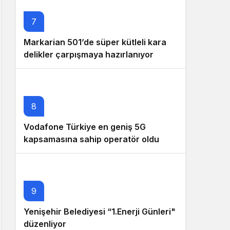
7
Markarian 501’de süper kütleli kara
delikler çarpışmaya hazırlanıyor
8
Vodafone Türkiye en geniş 5G
kapsamasına sahip operatör oldu
9
Yenişehir Belediyesi “1.Enerji Günleri"
düzenliyor