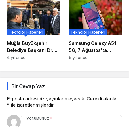
Teknoloji Haberleri
Teknoloji Haberleri
Muğla Büyükşehir
Samsung Galaxy A51
Belediye Başkanı Dr.
5G, 7 Ağustos’ta
Osman Gürün, Yatağan
Amerika Birleşik
4 yıl önce
6 yıl önce
Muhtarlarıyla bir araya
Devletleri’nde
geldi
Piyasaya Sürülecek
Bir Cevap Yaz
E-posta adresiniz yayınlanmayacak.
Gerekli alanlar
*
ile işaretlenmişlerdir
YORUMUNUZ
*