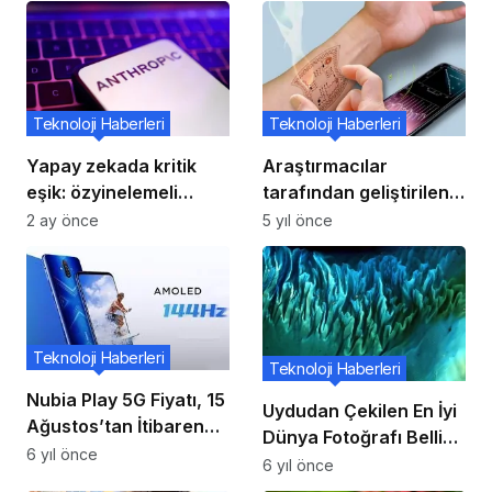
Teknoloji Haberleri
Teknoloji Haberleri
Yapay zekada kritik
Araştırmacılar
eşik: özyinelemeli
tarafından geliştirilen
kendini geliştirme
radyo dalgalarından
2 ay önce
5 yıl önce
uyarısı
giyilebilir cihazlara güç
sağlayan teknoloji
Teknoloji Haberleri
Teknoloji Haberleri
Nubia Play 5G Fiyatı, 15
Uydudan Çekilen En İyi
Ağustos’tan İtibaren
Dünya Fotoğrafı Belli
57 $ Düşürülecek
6 yıl önce
Oldu
6 yıl önce