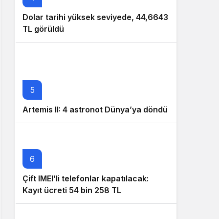
Dolar tarihi yüksek seviyede, 44,6643
TL görüldü
5
Artemis II: 4 astronot Dünya’ya döndü
6
Çift IMEI’li telefonlar kapatılacak:
Kayıt ücreti 54 bin 258 TL