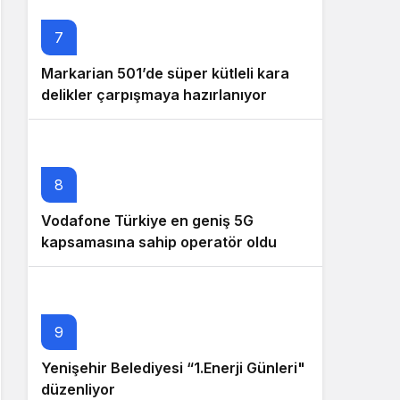
7
Markarian 501’de süper kütleli kara
delikler çarpışmaya hazırlanıyor
8
Vodafone Türkiye en geniş 5G
kapsamasına sahip operatör oldu
9
Yenişehir Belediyesi “1.Enerji Günleri"
düzenliyor