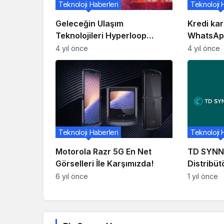
Teknoloji Haberleri
Teknoloji 
Geleceğin Ulaşım
Kredi kar
Teknolojileri Hyperloop
WhatsApp
Geliştirme Yarışması’nda
dolaşıyor,
4 yıl önce
4 yıl önce
tehlikede
Teknoloji Haberleri
Teknoloji 
Motorola Razr 5G En Net
TD SYNN
Görselleri İle Karşımızda!
Distribüt
6 yıl önce
1 yıl önce