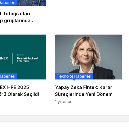
Haberleri
tı fotoğrafları
 gruplarında
 finansal bilgiler
!
Haberleri
Teknoloji Haberleri
EX HPE 2025
Yapay Zeka Fintek: Karar
örü Olarak Seçildi
Süreçlerinde Yeni Dönem
1 yıl önce