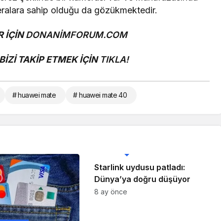
ralara sahip olduğu da gözükmektedir.
 İÇİN
DONANİMFORUM.COM
İZİ TAKİP ETMEK İÇİN
TIKLA!
# huawei mate
# huawei mate 40
Teknoloji Haberleri
Starlink uydusu patladı:
Dünya’ya doğru düşüyor
8 ay önce