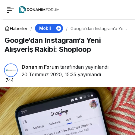
Google’dan
0
Instagram’a Yeni
Mobil
Haberler
Google’dan Instagram’a Yeni
Alışveriş Rakibi: Shoploop
Google’dan Instagram’a Yeni
Alışveriş Rakibi:
Alışveriş Rakibi: Shoploop
Shoploop
Donanım Forum
tarafından yayınlandı
20 Temmuz 2020, 15:35
yayınlandı
744