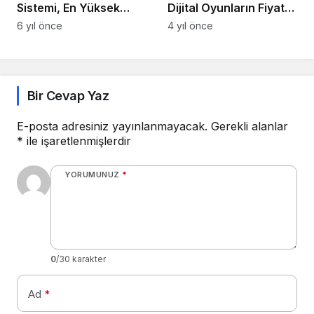
Sistemi, En Yüksek
Termal İletkenliğe
6 yıl önce
Sahip Silver Özelliğine
Sahip Olacak!!
Bir Cevap Yaz
E-posta adresiniz yayınlanmayacak.
Gerekli alanlar
*
ile işaretlenmişlerdir
YORUMUNUZ
*
0
/30 karakter
Ad
*