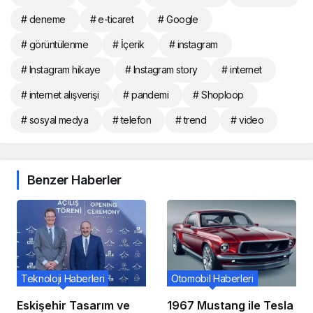
# deneme
# e-ticaret
# Google
# görüntülenme
# İçerik
# instagram
# Instagram hikaye
# Instagram story
# internet
# internet alışverişi
# pandemi
# Shoploop
# sosyal medya
# telefon
# trend
# video
Benzer Haberler
Teknoloji Haberleri
Otomobil Haberleri
Eskişehir Tasarım ve
1967 Mustang ile Tesla