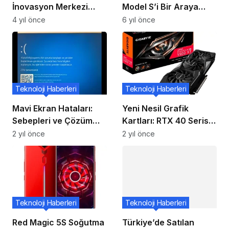
İnovasyon Merkezi
Model S’i Bir Araya
(ETİM)Bakan Varank’ın
Getiren Otomobil: Aviar
4 yıl önce
6 yıl önce
Katılımıyla Açıldı
R67!
Teknoloji Haberleri
Teknoloji Haberleri
Mavi Ekran Hataları:
Yeni Nesil Grafik
Sebepleri ve Çözüm
Kartları: RTX 40 Serisi
Yolları
Hakkında Bilmeniz
2 yıl önce
2 yıl önce
Gerekenler
Teknoloji Haberleri
Türkiye’de Satılan
Dijital Oyunların Fiyat
Teknoloji Haberleri
Yerelleştirmesi
4 yıl önce
Red Magic 5S Soğutma