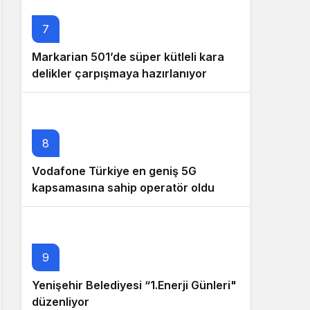
7
Markarian 501’de süper kütleli kara
delikler çarpışmaya hazırlanıyor
8
Vodafone Türkiye en geniş 5G
kapsamasına sahip operatör oldu
9
Yenişehir Belediyesi “1.Enerji Günleri"
düzenliyor