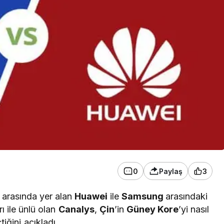
0
Paylaş
3
arasında yer alan
Huawei
ile
Samsung
arasındaki
ı ile ünlü olan
Canalys
,
Çin
’in
Güney Kore
’yi nasıl
tiğini açıkladı.