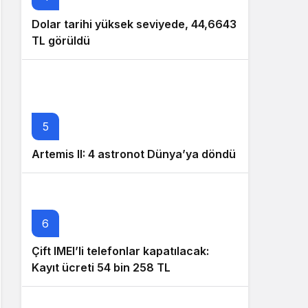
Dolar tarihi yüksek seviyede, 44,6643
TL görüldü
5
Artemis II: 4 astronot Dünya’ya döndü
6
Çift IMEI’li telefonlar kapatılacak:
Kayıt ücreti 54 bin 258 TL