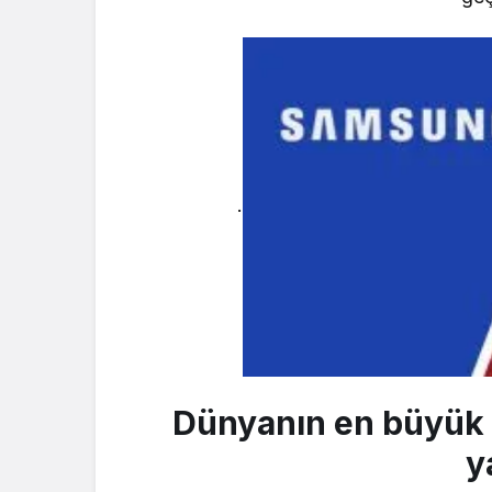
.
Dünyanın en büyük t
y