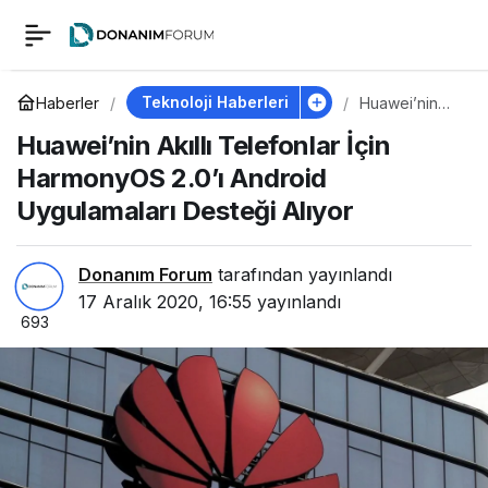
Huawei’nin Akıllı
0
Telefonlar İçin
Teknoloji Haberleri
Haberler
Huawei’nin
Akıllı
Huawei’nin Akıllı Telefonlar İçin
Telefonlar
HarmonyOS 2.0’ı
İçin
HarmonyOS 2.0’ı Android
HarmonyOS
2.0’ı Android
Uygulamaları Desteği Alıyor
Android Uygulamaları
Uygulamaları
Desteği Alıyor
Desteği Alıyor
Donanım Forum
tarafından yayınlandı
17 Aralık 2020, 16:55
yayınlandı
693