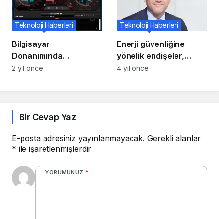
Teknoloji Haberleri
Teknoloji Haberleri
Bilgisayar
Enerji güvenliğine
Donanımında
yönelik endişeler,
Overclocking Nedir ve
yenilenebilir enerji
2 yıl önce
4 yıl önce
Nasıl Yapılır?
programlarını teşvik
ediyor
Bir Cevap Yaz
E-posta adresiniz yayınlanmayacak.
Gerekli alanlar
*
ile işaretlenmişlerdir
YORUMUNUZ
*