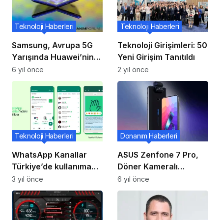
Teknoloji Haberleri
Teknoloji Haberleri
Samsung, Avrupa 5G
Teknoloji Girişimleri: 50
Yarışında Huawei’nin
Yeni Girişim Tanıtıldı
Yerini Alacak
6 yıl önce
2 yıl önce
Teknoloji Haberleri
Donanım Haberleri
WhatsApp Kanallar
ASUS Zenfone 7 Pro,
Türkiye’de kullanıma
Döner Kameralı
açılıyor
Tasarımla Duyuruldu!
3 yıl önce
6 yıl önce