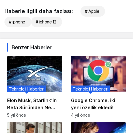
Haberle ilgili daha fazlası:
# Apple
# iphone
# iphone 12
Benzer Haberler
Teknoloji Haberleri
Teknoloji Haberleri
Elon Musk, Starlink’in
Google Chrome, iki
Beta Sürümden Ne
yeni özellik ekledi!
Zaman Kopacağını
5 yıl önce
4 yıl önce
Açıkladı.