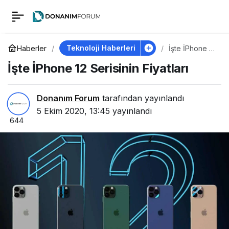
İşte İPhone 12
0
Serisinin Fiyatları
Teknoloji Haberleri
Haberler
İşte İPhone 12
Serisinin
İşte İPhone 12 Serisinin Fiyatları
Fiyatları
Donanım Forum
tarafından yayınlandı
5 Ekim 2020, 13:45
yayınlandı
644