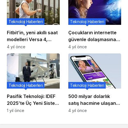
Teknoloji Haberleri
Teknoloji Haberleri
Fitbit’in, yeni akıllı saat
Çocukların internette
modelleri Versa 4,
güvenle dolaşmasına
Sense 2 ve Inspire 3
yardımcı olacak beş
4 yıl önce
4 yıl önce
Türkiye’de satışa
ipucu
çıkıyor
Teknoloji Haberleri
Teknoloji Haberleri
Pasifik Teknoloji: IDEF
500 milyar dolarlık
2025’te Üç Yeni Sistem
satış hacmine ulaşan
Tanıttı
Çin modelini Türkiye’ye
1 yıl önce
4 yıl önce
taşıdı, girişimcilere ve
gençlere fırsat sağladı