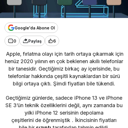
Google'da Abone Ol
0
Paylaş
6
Apple, fırlatma olayı için tarih ortaya çıkarmak için
henüz 2020 yılının en çok beklenen akıllı telefonlar
bir tanesidir. Geçtiğimiz birkaç ay içerisinde, bu
telefonlar hakkında çeşitli kaynaklardan bir sürü
bilgi ortaya çıktı. Şimdi fiyatları bile tükendi.
Geçtiğimiz günlerde, sadece
iPhone 13 ve iPhone
SE 3’ün teknik özelliklerini
değil, aynı zamanda
bu
yılki iPhone 12 serisinin depolama
çeşitlerini
de öğrenmiştik
. İkincisinin fiyatları
bile
bir
sızıntı
tarafından
tahmin
edildi.