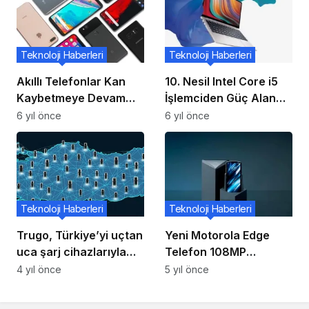
Teknoloji Haberleri
Teknoloji Haberleri
Akıllı Telefonlar Kan
10. Nesil Intel Core i5
Kaybetmeye Devam
İşlemciden Güç Alan
Ediyor!
RedmiBook Air 13,
6 yıl önce
6 yıl önce
Çin’de Piyasaya
Sürüldü!
Teknoloji Haberleri
Teknoloji Haberleri
Trugo, Türkiye’yi uçtan
Yeni Motorola Edge
uca şarj cihazlarıyla
Telefon 108MP
donatacak
Kameraya Sahip
4 yıl önce
5 yıl önce
Olacak