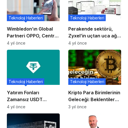
Teknoloji Haberleri
Teknoloji Haberleri
Wimbledon’ın Global
Perakende sektörü,
Partneri OPPO, Centre
Zyxel’in uçtan uca ağ
Court’un 100’üncü
çözümleri ile dijital çağı
4 yıl önce
4 yıl önce
Yılını Kutladı
yakalıyor
Teknoloji Haberleri
Teknoloji Haberleri
Yatırım Fonları
Kripto Para Birimlerinin
Zamansız USDT
Geleceği: Beklentiler
Satışıyla Neden Para
ve Öngörüler
4 yıl önce
3 yıl önce
Kaybediyor