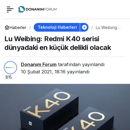
Lu Weibing: Redmi
0
K40 serisi dünyadaki
Teknoloji Haberleri
Haberler
Lu Weibing:
Redmi K40
Lu Weibing: Redmi K40 serisi
serisi
en küçük delikli
dünyadaki en
dünyadaki en küçük delikli olacak
küçük delikli
olacak
olacak
Donanım Forum
tarafından yayınlandı
10 Şubat 2021, 18:16
yayınlandı
815