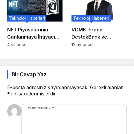
Teknoloji Haberleri
Teknoloji Haberleri
NFT Piyasalarının
VDMK İhracı:
Canlanmaya İhtiyacı
DestekBank ve
Var
TeamSec İş Birliği
4 yıl önce
12 ay önce
Bir Cevap Yaz
E-posta adresiniz yayınlanmayacak.
Gerekli alanlar
*
ile işaretlenmişlerdir
YORUMUNUZ
*