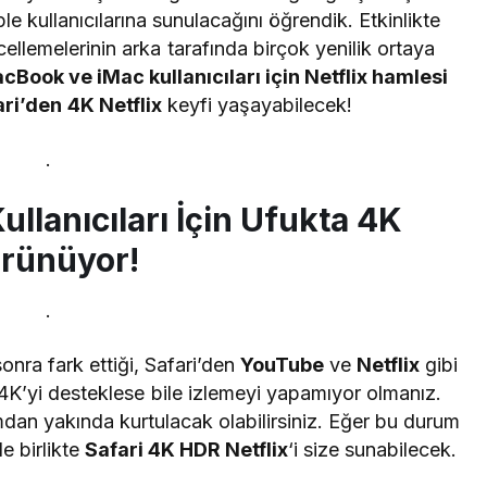
 kullanıcılarına sunulacağını öğrendik. Etkinlikte
ellemelerinin arka tarafında birçok yenilik ortaya
Book ve iMac kullanıcıları için Netflix hamlesi
ri’den 4K Netflix
keyfi yaşayabilecek!
.
lanıcıları İçin Ufukta 4K
rünüyor!
.
onra fark ettiği, Safari’den
YouTube
ve
Netflix
gibi
 4K’yi desteklese bile izlemeyi yapamıyor olmanız.
umdan yakında kurtulacak olabilirsiniz. Eğer bu durum
le birlikte
Safari 4K HDR Netflix
‘i size sunabilecek.