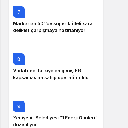
7
Markarian 501’de süper kütleli kara
delikler çarpışmaya hazırlanıyor
8
Vodafone Türkiye en geniş 5G
kapsamasına sahip operatör oldu
9
Yenişehir Belediyesi “1.Enerji Günleri"
düzenliyor