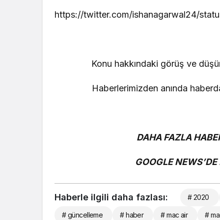
https://twitter.com/ishanagarwal24/st
Konu hakkındaki görüş ve düşünce
Haberlerimizden anında haberdar
DAHA FAZLA HABER
GOOGLE NEWS’DE B
Haberle ilgili daha fazlası:
# 2020
# güncelleme
# haber
# mac air
# m