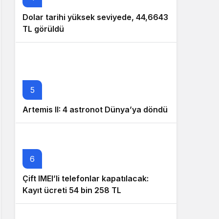
Dolar tarihi yüksek seviyede, 44,6643
TL görüldü
5
Artemis II: 4 astronot Dünya’ya döndü
6
Çift IMEI’li telefonlar kapatılacak:
Kayıt ücreti 54 bin 258 TL