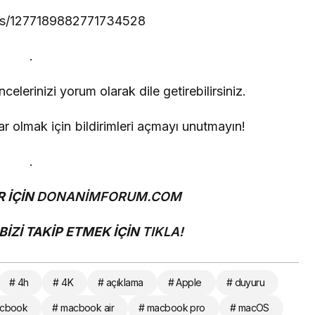
atus/1277189882771734528
.
lerinizi yorum olarak dile getirebilirsiniz.
 olmak için bildirimleri açmayı unutmayın!
.
 İÇİN
DONANİMFORUM.COM
İZİ TAKİP ETMEK İÇİN
TIKLA!
# 4h
# 4K
# açıklama
# Apple
# duyuru
acbook
# macbook air
# macbook pro
# macOS