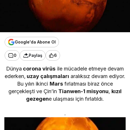
Google'da Abone Ol
0
Paylaş
6
Dünya
corona virüs
ile mücadele etmeye devam
ederken,
uzay çalışmaları
aralıksız devam ediyor.
Bu yılın ikinci
Mars
fırlatması biraz önce
gerçekleşti ve Çin’in
Tianwen-1 misyonu
,
kızıl
gezegen
e ulaşması için fırlatıldı.
.