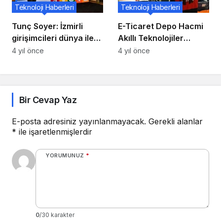
Teknoloji Haberleri
Teknoloji Haberleri
Tunç Soyer: İzmirli
E-Ticaret Depo Hacmi
girişimcileri dünya ile
Akıllı Teknolojiler
buluşturuyoruz
Sayesinde Genişliyor
4 yıl önce
4 yıl önce
Bir Cevap Yaz
E-posta adresiniz yayınlanmayacak.
Gerekli alanlar
*
ile işaretlenmişlerdir
YORUMUNUZ
*
0
/30 karakter