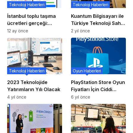
Teknoloji Haberleri
Teknoloji Haberleri
İstanbul toplu taşıma
Kuantum Bilgisayarı ile
ücretleri gerçeği:
Türkiye Teknoloji Saha
Yandex ile keşfedin
Açıyor
12 ay önce
2 yıl önce
Teknoloji Haberleri
Oyun Haberleri
2023 Teknolojide
PlayStation Store Oyun
Yatırımların Yılı Olacak
Fiyatları İçin Ciddi
Artış!
4 yıl önce
6 yıl önce