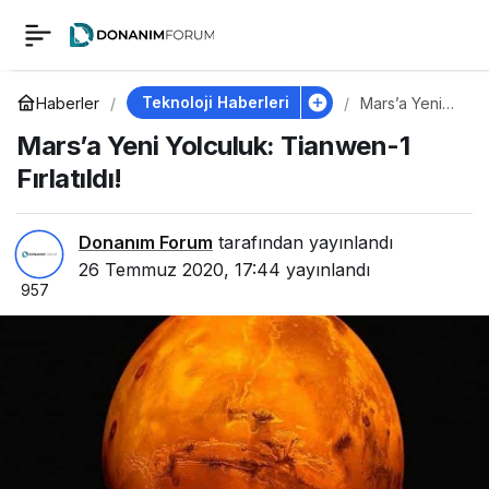
Mars’a Yeni Yolculuk:
0
Tianwen-1 Fırlatıldı!
Teknoloji Haberleri
Haberler
Mars’a Yeni
Yolculuk:
Mars’a Yeni Yolculuk: Tianwen-1
Tianwen-1
Fırlatıldı!
Fırlatıldı!
Donanım Forum
tarafından yayınlandı
26 Temmuz 2020, 17:44
yayınlandı
957