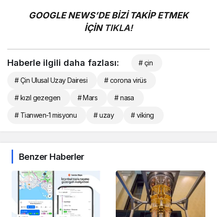
GOOGLE NEWS’DE BİZİ TAKİP ETMEK
İÇİN
TIKLA!
Haberle ilgili daha fazlası:
# çin
# Çin Ulusal Uzay Dairesi
# corona virüs
# kızıl gezegen
# Mars
# nasa
# Tianwen-1 misyonu
# uzay
# viking
Benzer Haberler