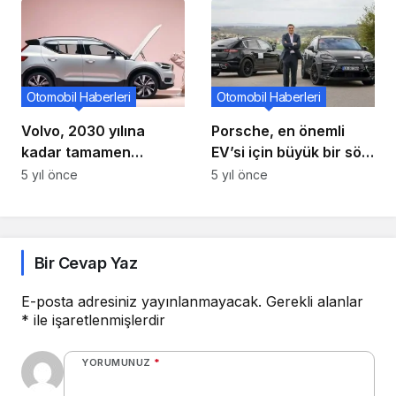
Otomobil Haberleri
Otomobil Haberleri
Volvo, 2030 yılına
Porsche, en önemli
kadar tamamen
EV’si için büyük bir söz
elektrikli olmayı ve
veriyor
5 yıl önce
5 yıl önce
yalnızca çevrimiçi satış
yapmayı taahhüt
ediyor
Bir Cevap Yaz
E-posta adresiniz yayınlanmayacak.
Gerekli alanlar
*
ile işaretlenmişlerdir
YORUMUNUZ
*