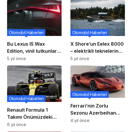
Otomobil Haberleri
Otomobil Haberleri
Bu Lexus IS Wax
X Shore’un Eelex 8000
Edition, vinil tutkunları
– elektrikli teknelerin
için mükemmeldir
Tesla’sı – ABD’ye
5 yıl önce
5 yıl önce
geliyor
Otomobil Haberleri
Otomobil Haberleri
Ferrari’nin Zorlu
Renault Formula 1
Sezonu Azerbeihan
Takımı Önümüzdeki
Grand Prix’sinde Daha
4 yıl önce
Sene İsim Değiştirecek!
6 yıl önce
da Kötüleşti