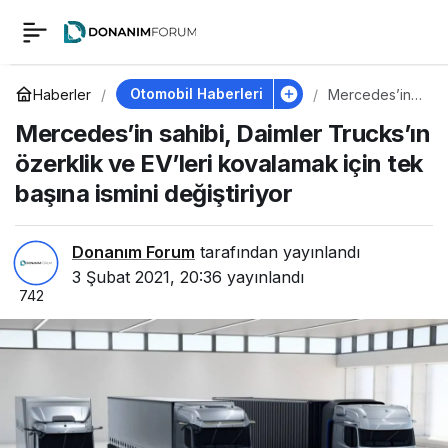
Mercedes’in sahibi,
0
Daimler Trucks’ın
Otomobil Haberleri
Haberler
Mercedes’in
sahibi, Daimler
Mercedes’in sahibi, Daimler Trucks’ın
Trucks’ın
özerklik ve EV’leri
özerklik ve
özerklik ve EV’leri kovalamak için tek
EV’leri
kovalamak
başına ismini değiştiriyor
kovalamak için tek
için tek başına
ismini
değiştiriyor
başına ismini
Donanım Forum
tarafından yayınlandı
3 Şubat 2021, 20:36
yayınlandı
742
değiştiriyor