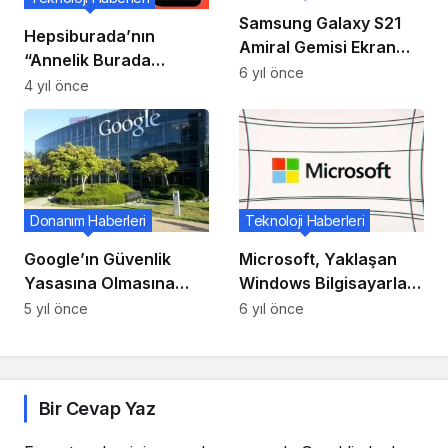
Samsung Galaxy S21
Hepsiburada’nın
Amiral Gemisi Ekran
“Annelik Burada
Altı Kamera
6 yıl önce
Başlar” Spotify Çalma
4 yıl önce
Teknolojisini Atlıyor
Listesi “Ayın
Kampanyası” Seçildi
Donanım Haberleri
Teknoloji Haberleri
Google’ın Güvenlik
Microsoft, Yaklaşan
Yasasına Olmasına
Windows Bilgisayarlar
Rağmen Bazı Kullanıcı
İçin Pluton Güvenlik
5 yıl önce
6 yıl önce
Verilerini Hong Kong
Yongasını Tanıttı
Hükümetiyle Paylaştığı
Belli Oldu.
Bir Cevap Yaz