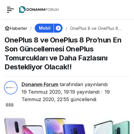
OnePlus 8 ve
0
OnePlus 8 Pro’nun En
Mobil
Haberler
OnePlus 8 ve OnePlus 8
Pro’nun En Son
OnePlus 8 ve OnePlus 8 Pro’nun En
Güncellemesi OnePlus
Son Güncellemesi
Tomurcukları ve Daha
Son Güncellemesi OnePlus
Fazlasını Destekliyor
Olacak!!
Tomurcukları ve Daha Fazlasını
OnePlus Tomurcukları
Destekliyor Olacak!!
ve Daha Fazlasını
Donanım Forum
tarafından yayınlandı
Destekliyor Olacak!!
19 Temmuz 2020, 19:19
yayınlandı
19
Temmuz 2020, 22:55
güncellendi
888