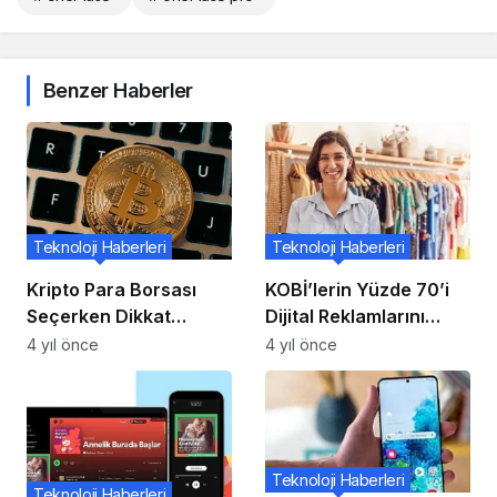
Benzer Haberler
Teknoloji Haberleri
Teknoloji Haberleri
Kripto Para Borsası
KOBİ’lerin Yüzde 70’i
Seçerken Dikkat
Dijital Reklamlarını
Edilmesi Gerekenler
Kendi Yönetiyor
4 yıl önce
4 yıl önce
Teknoloji Haberleri
Teknoloji Haberleri