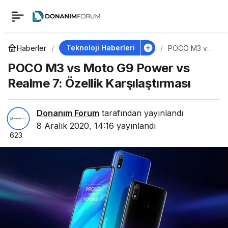
POCO M3 vs Moto G9
0
Power vs Realme 7:
Teknoloji Haberleri
Haberler
POCO M3 vs
Moto G9
POCO M3 vs Moto G9 Power vs
Power vs
Özellik
Realme 7:
Realme 7: Özellik Karşılaştırması
Özellik
Karşılaştırması
Karşılaştırması
Donanım Forum
tarafından yayınlandı
8 Aralık 2020, 14:16
yayınlandı
623