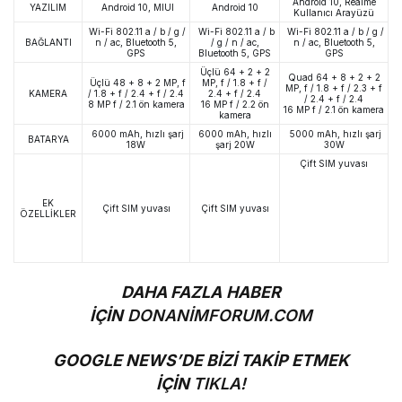
Android 10, Realme
YAZILIM
Android 10, MIUI
Android 10
Kullanıcı Arayüzü
Wi-Fi 802.11 a / b / g /
Wi-Fi 802.11 a / b
Wi-Fi 802.11 a / b / g /
BAĞLANTI
n / ac, Bluetooth 5,
/ g / n / ac,
n / ac, Bluetooth 5,
GPS
Bluetooth 5, GPS
GPS
Üçlü 64 + 2 + 2
Quad 64 + 8 + 2 + 2
Üçlü 48 + 8 + 2 MP, f
MP, f / 1.8 + f /
MP, f / 1.8 + f / 2.3 + f
KAMERA
/ 1.8 + f / 2.4 + f / 2.4
2.4 + f / 2.4
/ 2.4 + f / 2.4
8 MP f / 2.1 ön kamera
16 MP f / 2.2 ön
16 MP f / 2.1 ön kamera
kamera
6000 mAh, hızlı şarj
6000 mAh, hızlı
5000 mAh, hızlı şarj
BATARYA
18W
şarj 20W
30W
Çift SIM yuvası
EK
Çift SIM yuvası
Çift SIM yuvası
ÖZELLİKLER
DAHA FAZLA HABER
İÇİN
DONANİMFORUM.COM
GOOGLE NEWS’DE BİZİ TAKİP ETMEK
İÇİN
TIKLA!