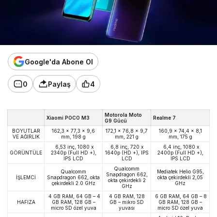
Google'da Abone Ol
0
Paylaş
4
Motorola Moto
Xiaomi POCO M3
Realme 7
G9 Gücü
BOYUTLAR
162,3 x 77,3 x 9,6
172,1 x 76,8 x 9,7
160,9 x 74,4 x 8,1
VE AĞIRLIK
mm, 198 g
mm, 221 g
mm, 175 g
6,53 inç, 1080 x
6,8 inç, 720 x
6,4 inç, 1080 x
GÖRÜNTÜLE
2340p (Full HD +),
1640p (HD +), IPS
2400p (Full HD +),
IPS LCD
LCD
IPS LCD
Qualcomm
Qualcomm
Mediatek Helio G95,
Snapdragon 662,
İŞLEMCİ
Snapdragon 662, okta
okta çekirdekli 2,05
okta çekirdekli 2
çekirdekli 2.0 GHz
GHz
GHz
4 GB RAM, 64 GB – 4
4 GB RAM, 128
6 GB RAM, 64 GB – 8
HAFIZA
GB RAM, 128 GB –
GB – mikro SD
GB RAM, 128 GB –
micro SD özel yuva
yuvası
micro SD özel yuva