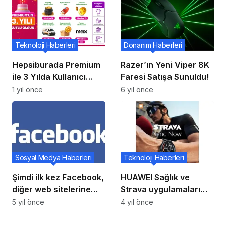
2023 öngörüleri!
Teknoloji Haberleri
Donanım Haberleri
Hepsiburada Premium
Razer’ın Yeni Viper 8K
ile 3 Yılda Kullanıcı
Faresi Satışa Sunuldu!
Avantajları
1 yıl önce
6 yıl önce
Sosyal Medya Haberleri
Teknoloji Haberleri
Şimdi ilk kez Facebook,
HUAWEI Sağlık ve
diğer web sitelerine
Strava uygulamaları
para göndermek için
arasında veri
5 yıl önce
4 yıl önce
Facebook ödemesini
entegrasyonu
bir seçenek olarak
tamamlandı