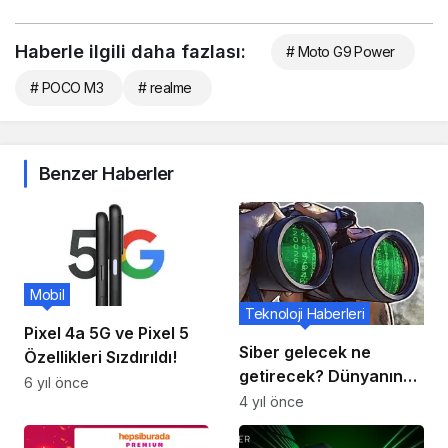
Haberle ilgili daha fazlası:
# Moto G9 Power
# POCO M3
# realme
Benzer Haberler
Mobil
Teknoloji Haberleri
Pixel 4a 5G ve Pixel 5
Siber gelecek ne
Özellikleri Sızdırıldı!
getirecek? Dünyanın
6 yıl önce
dört bir yanından siber
4 yıl önce
güvenlik uzmanlarının