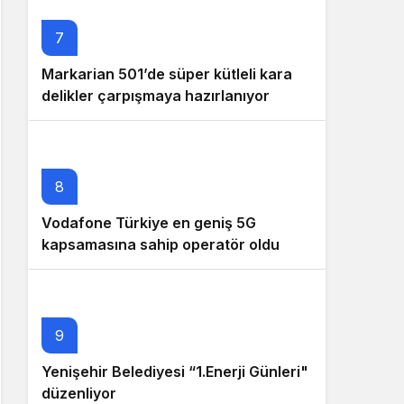
7
Markarian 501’de süper kütleli kara
delikler çarpışmaya hazırlanıyor
8
Vodafone Türkiye en geniş 5G
kapsamasına sahip operatör oldu
9
Yenişehir Belediyesi “1.Enerji Günleri"
düzenliyor