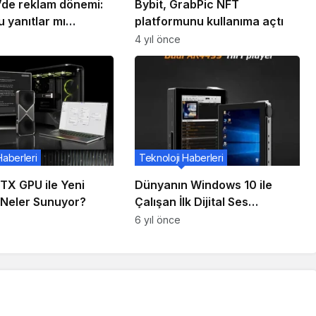
de reklam dönemi:
Bybit, GrabPic NFT
 yanıtlar mı
platformunu kullanıma açtı
4 yıl önce
Haberleri
Teknoloji Haberleri
TX GPU ile Yeni
Dünyanın Windows 10 ile
 Neler Sunuyor?
Çalışan İlk Dijital Ses
Oynatıcısı YinLvMei W1
6 yıl önce
Duyuruldu!