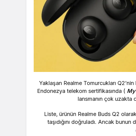
Yaklaşan Realme Tomurcukları Q2’nin la
Endonezya telekom sertifikasında (
MyS
lansmanın çok uzakta o
Liste, ürünün Realme Buds Q2 olara
taşıdığını doğruladı. Ancak bunun dış