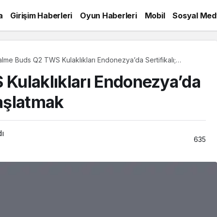
a
Girişim Haberleri
Oyun Haberleri
Mobil
Sosyal Med
lme Buds Q2 TWS Kulaklıkları Endonezya’da Sertifikalı;
ında Başlatmak
Kulaklıkları Endonezya’da
Başlatmak
dı
635