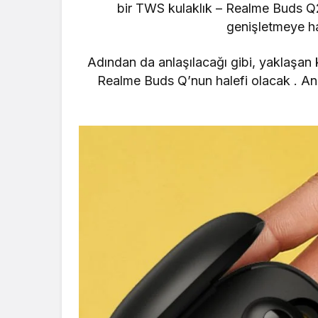
bir
TWS kulaklık
– Realme Buds Q2’
genişletmeye ha
Adından da anlaşılacağı gibi, yaklaşan k
Realme
Buds Q’nun halefi olacak . Anc