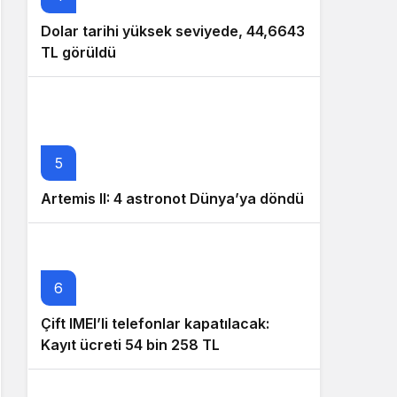
Dolar tarihi yüksek seviyede, 44,6643
TL görüldü
5
Artemis II: 4 astronot Dünya’ya döndü
6
Çift IMEI’li telefonlar kapatılacak:
Kayıt ücreti 54 bin 258 TL