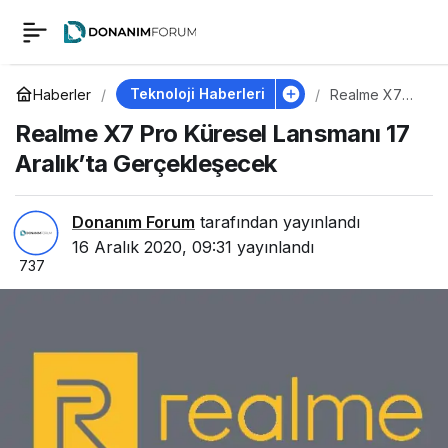
Realme X7 Pro
0
Küresel Lansmanı 17
Teknoloji Haberleri
Haberler
Realme X7
Pro Küresel
Realme X7 Pro Küresel Lansmanı 17
Lansmanı 17
Aralık’ta
Aralık’ta
Aralık’ta Gerçekleşecek
Gerçekleşec
ek
Gerçekleşecek
Donanım Forum
tarafından yayınlandı
16 Aralık 2020, 09:31
yayınlandı
737