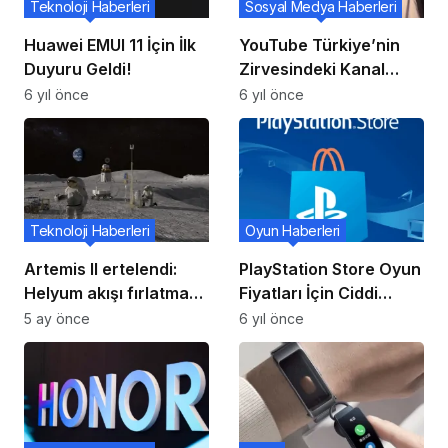
Teknoloji Haberleri
Sosyal Medya Haberleri
Huawei EMUI 11 İçin İlk
YouTube Türkiye’nin
Duyuru Geldi!
Zirvesindeki Kanal
Herkesi Şaşırttı
6 yıl önce
6 yıl önce
Teknoloji Haberleri
Oyun Haberleri
Artemis II ertelendi:
PlayStation Store Oyun
Helyum akışı fırlatma
Fiyatları İçin Ciddi
şansını zora soktu
Artış!
5 ay önce
6 yıl önce