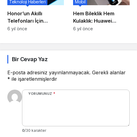
Teknoloji Haberleri
Mobil
Honor’un Akıllı
Hem Bileklik Hem
Telefonları İçin
Kulaklık: Huawei
Qualcomm Çipleri
Talkband B6
6 yıl önce
6 yıl önce
Almaya Çok Yakın
Olduğu Bildiriliyor
Bir Cevap Yaz
E-posta adresiniz yayınlanmayacak.
Gerekli alanlar
*
ile işaretlenmişlerdir
YORUMUNUZ
*
0
/30 karakter