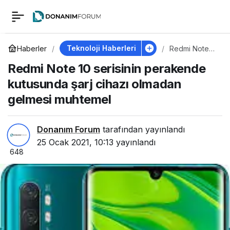
Redmi Note 10
0
serisinin perakende
Teknoloji Haberleri
Haberler
Redmi Note
10 serisinin
Redmi Note 10 serisinin perakende
perakende
kutusunda şarj cihazı
kutusunda
kutusunda şarj cihazı olmadan
şarj cihazı
olmadan
gelmesi muhtemel
olmadan gelmesi
gelmesi
muhtemel
muhtemel
Donanım Forum
tarafından yayınlandı
25 Ocak 2021, 10:13
yayınlandı
648