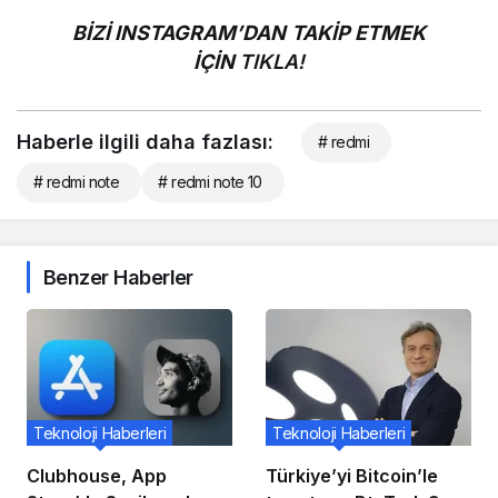
BİZİ INSTAGRAM’DAN TAKİP ETMEK
İÇİN
TIKLA!
Haberle ilgili daha fazlası:
# redmi
# redmi note
# redmi note 10
Benzer Haberler
Teknoloji Haberleri
Teknoloji Haberleri
Clubhouse, App
Türkiye’yi Bitcoin’le