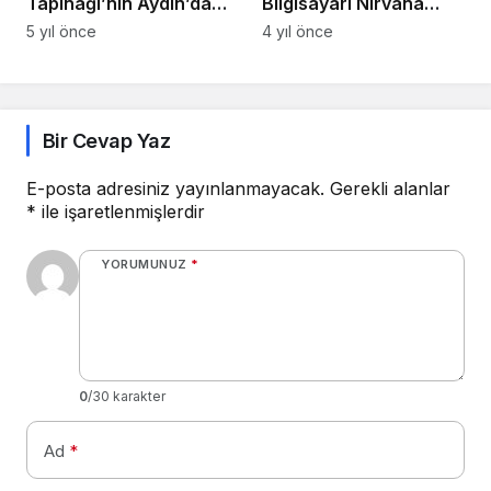
Tapınağı’nın Aydın’da
Bilgisayarı Nirvana
Giriş Kapısı Bulundu
M400 Satışa Çıktı
5 yıl önce
4 yıl önce
Bir Cevap Yaz
E-posta adresiniz yayınlanmayacak.
Gerekli alanlar
*
ile işaretlenmişlerdir
YORUMUNUZ
*
0
/30 karakter
Ad
*