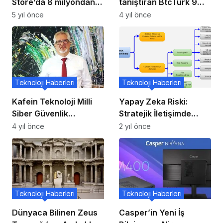
Store’da 8 milyondan
tanıştıran BtcTurk 9
fazla indirme kaydetti
yaşında
5 yıl önce
4 yıl önce
Teknoloji Haberleri
Teknoloji Haberleri
Kafein Teknoloji Milli
Yapay Zeka Riski:
Siber Güvenlik
Stratejik İletişimde
Alanındaki
Dikkat Edilmesi
4 yıl önce
2 yıl önce
Yatırımlarına Devam
Gerekenler
Ederek “Allincyber”
Depertmanını Kurdu
Teknoloji Haberleri
Teknoloji Haberleri
Dünyaca Bilinen Zeus
Casper’in Yeni İş