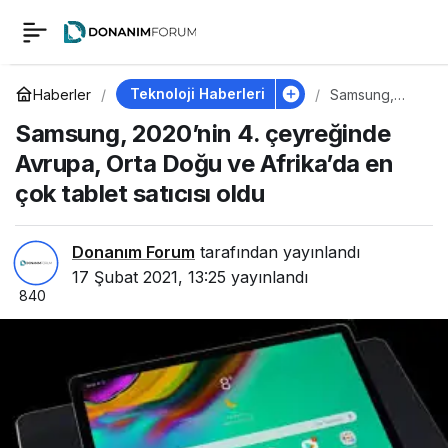
Samsung, 2020’nin 4.
0
çeyreğinde Avrupa,
Teknoloji Haberleri
Haberler
Samsung,
2020’nin 4.
Samsung, 2020’nin 4. çeyreğinde
çeyreğinde
Orta Doğu ve
Avrupa, Orta
Avrupa, Orta Doğu ve Afrika’da en
Doğu ve
Afrika’da en
çok tablet satıcısı oldu
Afrika’da en çok
çok tablet
satıcısı oldu
tablet satıcısı oldu
Donanım Forum
tarafından yayınlandı
17 Şubat 2021, 13:25
yayınlandı
840