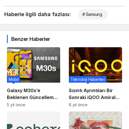
Haberle ilgili daha fazlası:
# Samsung
Benzer Haberler
Mobil
Teknoloji Haberleri
Galaxy M30s’e
Sızıntı Ayrıntıları Bir
Beklenen Güncelleme
Sonraki iQOO Amiral
Geldi!
Gemisinin Temel
5 yıl önce
6 yıl önce
Özellikleri