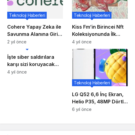
Teknoloji Haberleri
Teknoloji Haberleri
Cohere Yapay Zeka ile
Kiss Fm’in Birincei Nft
Savunma Alanına Giriş
Koleksiyonunda İlk
Yaptı
Satış Gerçekleşti
2 yıl önce
4 yıl önce
Teknoloji Haberleri
İşte siber saldırılara
karşı sizi koruyacak
tavsiyeler
4 yıl önce
Teknoloji Haberleri
LG Q52 6,6 İnç Ekran,
Helio P35, 48MP Dörtlü
Kamera ve 4.000mAh
6 yıl önce
Pil ile Piyasaya Sürüldü