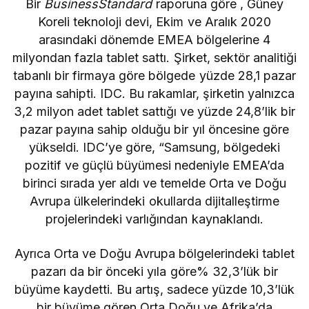
Bir
BusinessStandard
raporuna göre , Güney
Koreli teknoloji devi, Ekim ve Aralık 2020
arasındaki dönemde EMEA bölgelerine 4
milyondan fazla tablet sattı. Şirket, sektör analitiği
tabanlı bir firmaya göre bölgede yüzde 28,1 pazar
payına sahipti. IDC. Bu rakamlar, şirketin yalnızca
3,2 milyon adet tablet sattığı ve yüzde 24,8’lik bir
pazar payına sahip olduğu bir yıl öncesine göre
yükseldi. IDC’ye göre,
“Samsung, bölgedeki
pozitif ve güçlü büyümesi nedeniyle EMEA’da
birinci sırada yer aldı ve temelde Orta ve Doğu
Avrupa ülkelerindeki okullarda dijitalleştirme
projelerindeki varlığından kaynaklandı.
Ayrıca Orta ve Doğu Avrupa bölgelerindeki tablet
pazarı da bir önceki yıla göre% 32,3’lük bir
büyüme kaydetti. Bu artış, sadece yüzde 10,3’lük
bir büyüme gören Orta Doğu ve Afrika’da