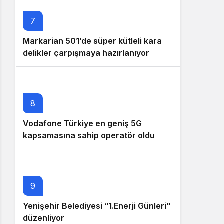
7
Markarian 501’de süper kütleli kara
delikler çarpışmaya hazırlanıyor
8
Vodafone Türkiye en geniş 5G
kapsamasına sahip operatör oldu
9
Yenişehir Belediyesi “1.Enerji Günleri"
düzenliyor