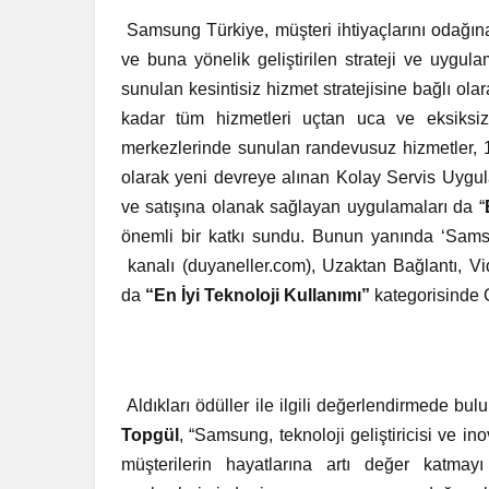
Samsung Türkiye, müşteri ihtiyaçlarını odağı
ve buna yönelik geliştirilen strateji ve uygul
sunulan kesintisiz hizmet stratejisine bağlı ol
kadar tüm hizmetleri uçtan uca ve eksiksiz 
merkezlerinde sunulan randevusuz hizmetler, 1
olarak yeni devreye alınan Kolay Servis Uygul
ve satışına olanak sağlayan uygulamaları da “
önemli bir katkı sundu. Bunun yanında ‘Sams
kanalı (duyaneller.com), Uzaktan Bağlantı, Vid
da
“En İyi Teknoloji Kullanımı”
kategorisinde 
Aldıkları ödüller ile ilgili değerlendirmede bu
Topgül
, “Samsung, teknoloji geliştiricisi ve i
müşterilerin hayatlarına artı değer katmay