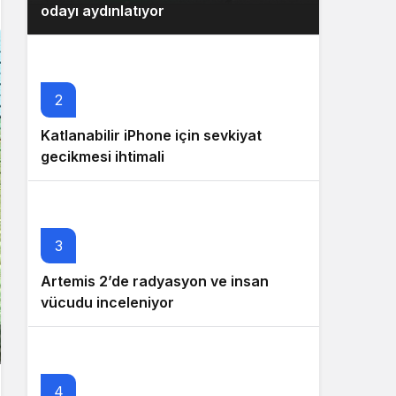
odayı aydınlatıyor
2
Katlanabilir iPhone için sevkiyat
gecikmesi ihtimali
3
Artemis 2’de radyasyon ve insan
vücudu inceleniyor
4