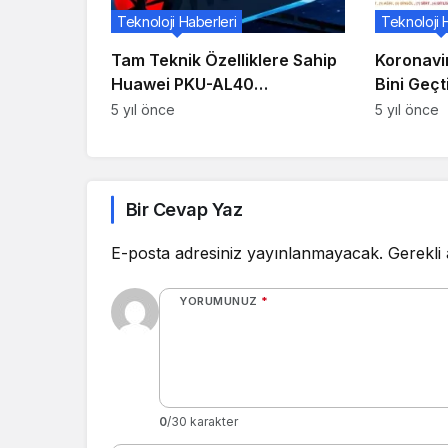
Teknoloji Haberleri
Teknoloji 
Tam Teknik Özelliklere Sahip
Koronavi
Huawei PKU-AL40
Bini Geçt
Görüntülendi
Genç Nüf
5 yıl önce
5 yıl önce
Bir Cevap Yaz
E-posta adresiniz yayınlanmayacak.
Gerekli
YORUMUNUZ
*
0
/30 karakter