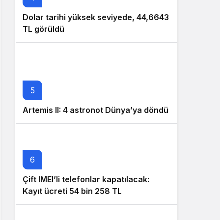
Dolar tarihi yüksek seviyede, 44,6643
TL görüldü
5
Artemis II: 4 astronot Dünya’ya döndü
6
Çift IMEI’li telefonlar kapatılacak:
Kayıt ücreti 54 bin 258 TL