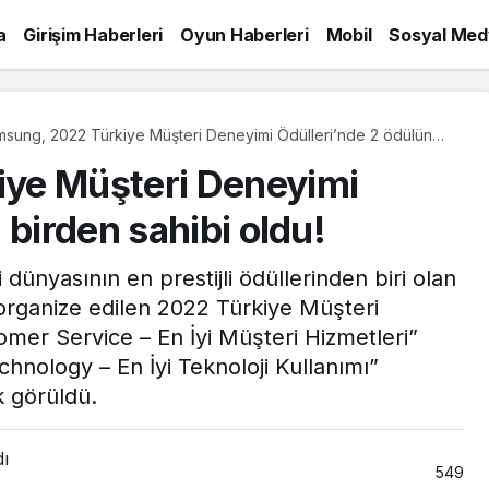
a
Girişim Haberleri
Oyun Haberleri
Mobil
Sosyal Med
sung, 2022 Türkiye Müşteri Deneyimi Ödülleri’nde 2 ödülün
den sahibi oldu!
ye Müşteri Deneyimi
 birden sahibi oldu!
ünyasının en prestijli ödüllerinden biri olan
 organize edilen 2022 Türkiye Müşteri
mer Service – En İyi Müşteri Hizmetleri”
chnology – En İyi Teknoloji Kullanımı”
k görüldü.
dı
549