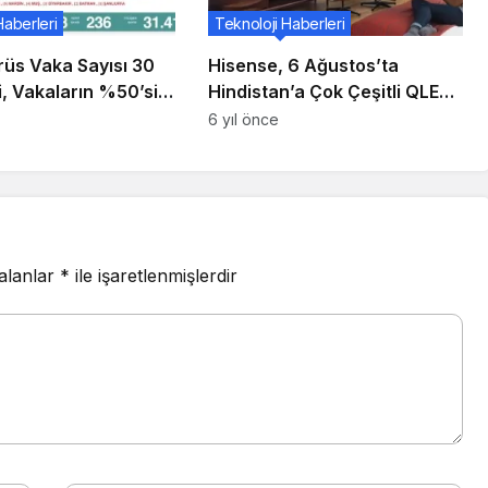
Haberleri
Teknoloji Haberleri
rüs Vaka Sayısı 30
Hisense, 6 Ağustos’ta
i, Vakaların %50’si
Hindistan’a Çok Çeşitli QLED
us!
ve LED Akıllı TV’lerle Girecek
6 yıl önce
 alanlar
*
ile işaretlenmişlerdir