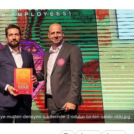
ye-musteri-deneyimi-odullerinde-2-odulun-birden-sahibi-oldu.jpg