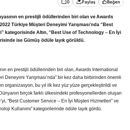
0
Paylaş
Beğen
sının en prestijli ödüllerinden biri olan ve Awards
n 2022 Türkiye Müşteri Deneyimi Yarışması’nda “Best
i” kategorisinde Altın, “Best Use of Technology – En İyi
orisinde ise Gümüş ödüle layık görüldü.
 en prestijli ödüllerinden biri olan, Awards International
eri Deneyimi Yarışması’nda” bir kez daha birbirinden önemli
en organizasyon, bu yıl ilk kez yüz yüze gerçekleştirildi ve
ı. Dünyanın birçok farklı ülkesindeki profesyonellerden oluşan
yi, “Best Customer Service – En İyi Müşteri Hizmetleri” ve
oloji Kullanımı” kategorilerinde ödüle layık gördü.