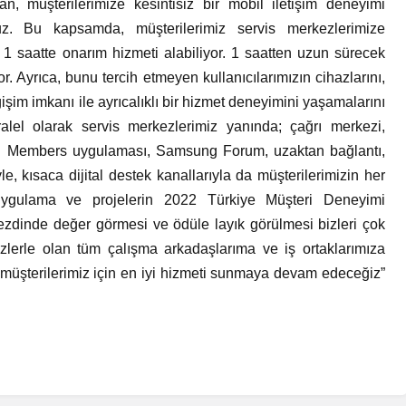
, müşterilerimize kesintisiz bir mobil iletişim deneyimi
z. Bu kapsamda, müşterilerimiz servis merkezlerimize
 1 saatte onarım hizmeti alabiliyor. 1 saatten uzun sürecek
r. Ayrıca, bunu tercih etmeyen kullanıcılarımızın cihazlarını,
işim imkanı ile ayrıcalıklı bir hizmet deneyimini yaşamalarını
paralel olarak servis merkezlerimiz yanında; çağrı merkezi,
ng Members uygulaması, Samsung Forum, uzaktan bağlantı,
, kısaca dijital destek kanallarıyla da müşterilerimizin her
uygulama ve projelerin 2022 Türkiye Müşteri Deneyimi
 nezdinde değer görmesi ve ödüle layık görülmesi bizleri çok
izlerle olan tüm çalışma arkadaşlarıma ve iş ortaklarımıza
a müşterilerimiz için en iyi hizmeti sunmaya devam edeceğiz”