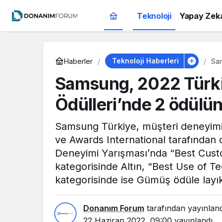
Teknoloji
Yapay Zek
Teknoloji Haberleri
Haberler
Sam
bir
Samsung, 2022 Türki
Ödülleri’nde 2 ödülün
Samsung Türkiye, müşteri deneyimi d
ve Awards International tarafından
Deneyimi Yarışması’nda “Best Custo
kategorisinde Altın, “Best Use of Te
kategorisinde ise Gümüş ödüle layı
Donanım Forum
tarafından yayınlan
22 Haziran 2022, 09:00
yayınlandı