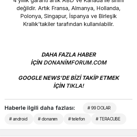
4 yıllık garanti artık ABD ve Kanada ile sınırlı
değildir. Artık Fransa, Almanya, Hollanda,
Polonya, Singapur, İspanya ve Birleşik
Krallık’takiler tarafından kullanılabilir.
DAHA FAZLA HABER
İÇİN
DONANİMFORUM.COM
GOOGLE NEWS’DE BİZİ TAKİP ETMEK
İÇİN
TIKLA!
Haberle ilgili daha fazlası:
# 99 DOLAR
# android
# donanım
# telefon
# TERACUBE