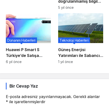
doğrulanmamış bilgiler
içeren bir video
5 yıl önce
paylaşılırken
kullanıcıları uyarıyor
Donanım Haberleri
Teknoloji Haberleri
Huawei P Smart S
Güneş Enerjisi
Türkiye’de Satışa
Yatırımları ile Sabancı
Sunuldu!
Renewables Büyüyor
6 yıl önce
1 yıl önce
Bir Cevap Yaz
E-posta adresiniz yayınlanmayacak.
Gerekli alanlar
*
ile işaretlenmişlerdir