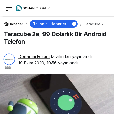
Teracube 2e, 99
0
Dolarlık Bir Android
Teknoloji Haberleri
Haberler
Teracube 2e,
99 Dolarlık Bir
Teracube 2e, 99 Dolarlık Bir Android
Android
Telefon
Telefon
Telefon
Donanım Forum
tarafından yayınlandı
19 Ekim 2020, 19:56
yayınlandı
555