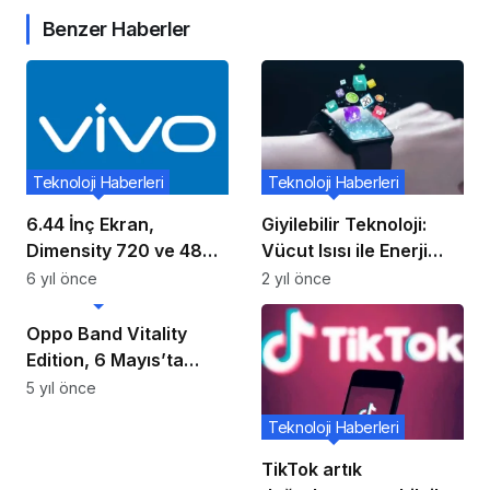
Benzer Haberler
Teknoloji Haberleri
Teknoloji Haberleri
6.44 İnç Ekran,
Giyilebilir Teknoloji:
Dimensity 720 ve 48MP
Vücut Isısı ile Enerji
Üçlü Kameralı Vivo
Üretimi
6 yıl önce
2 yıl önce
Teknoloji Haberleri
Y73s 5G Resmiyet
Kazandı
Oppo Band Vitality
Edition, 6 Mayıs’ta
Piyasaya Sürülecek
5 yıl önce
Teknoloji Haberleri
TikTok artık