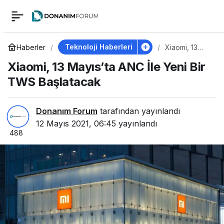
Xiaomi, 13 Mayıs’ta
0
ANC İle Yeni Bir TWS
Teknoloji Haberleri
Haberler
Xiaomi, 13
Mayıs’ta ANC
Xiaomi, 13 Mayıs’ta ANC İle Yeni Bir
İle Yeni Bir
Başlatacak
TWS
TWS Başlatacak
Başlatacak
Donanım Forum
tarafından yayınlandı
12 Mayıs 2021, 06:45
yayınlandı
488