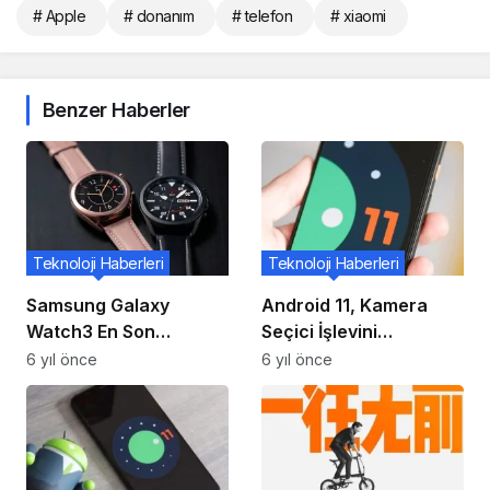
# Apple
# donanım
# telefon
# xiaomi
Benzer Haberler
Teknoloji Haberleri
Teknoloji Haberleri
Samsung Galaxy
Android 11, Kamera
Watch3 En Son
Seçici İşlevini
Güncellemede SP02
Kaldırıyor
6 yıl önce
6 yıl önce
İzleme, Gelişmiş Koşu
Analizi Ve Daha
Fazlasını Alıyor!