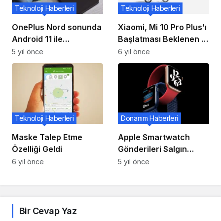
Teknoloji Haberleri
Teknoloji Haberleri
OnePlus Nord sonunda
Xiaomi, Mi 10 Pro Plus’ı
Android 11 ile
Başlatması Beklenen 11
OxygenOS 11’e kavuştu
Ağustos Sanal
5 yıl önce
6 yıl önce
Etkinliğini Duyurdu
Teknoloji Haberleri
Donanım Haberleri
Maske Talep Etme
Apple Smartwatch
Özelliği Geldi
Gönderileri Salgın
Nedeniyle 2020’de
6 yıl önce
5 yıl önce
Durdu, Ancak Birkaç
Parlak Nokta Var!
Bir Cevap Yaz