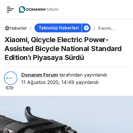
Xiaomi, Qicycle
0
Electric Power-
Teknoloji Haberleri
Haberler
Xiaomi,
Qicycle
Xiaomi, Qicycle Electric Power-
Electric
Assisted Bicycle
Power-
Assisted Bicycle National Standard
Assisted
Bicycle
Edition’ı Piyasaya Sürdü
National Standard
National
Standard
Edition’ı
Edition’ı Piyasaya
Piyasaya
Donanım Forum
tarafından yayınlandı
Sürdü
11 Ağustos 2020, 14:49
yayınlandı
639
Sürdü