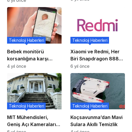
6 yıl önce
Sunacak!!
Teknoloji Haberleri
Teknoloji Haberleri
Bebek monitörü
Xiaomi ve Redmi, Her
korsanlığına karşı
Biri Snapdragon 888
ailenizi güvende
SoC ile İki Amiral
4 yıl önce
6 yıl önce
tutmanın yolları
Gemisi Modeli Piyasaya
Sürecek
Teknoloji Haberleri
Teknoloji Haberleri
MIT Mühendisleri,
Koçsavunma’dan Mavi
Geniş Açı Kameralarını
Sulara Akıllı Temizlik
Düz Lensle Üretmeyi
6 yıl önce
4 yıl önce