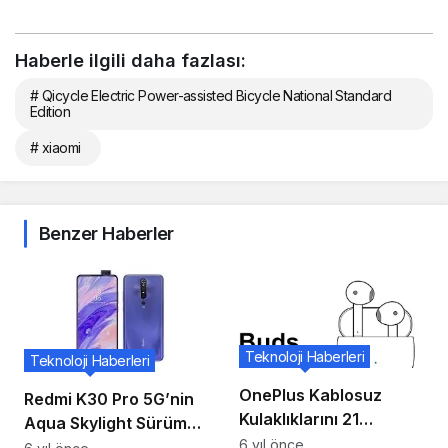
Haberle ilgili daha fazlası:
# Qicycle Electric Power-assisted Bicycle National Standard
Edition
# xiaomi
Benzer Haberler
Teknoloji Haberleri
Teknoloji Haberleri
OnePlus Kablosuz
Redmi K30 Pro 5G’nin
Kulaklıklarını 21
Aqua Skylight Sürümü
Temmuz’da Piyasaya
6 yıl önce
Çin’de Satışa Sunuldu