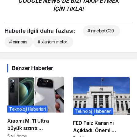
GOOGLE NEWS’DE BİZİ TAKİP ETMEK
İÇİN
TIKLA!
Haberle ilgili daha fazlası:
# ninebot C30
# xianomi
# xianomi motor
Benzer Haberler
Teknoloji Haberleri
Teknoloji Haberleri
Xiaomi Mi 11 Ultra
FED Faiz Kararını
büyük sızıntı:
Açıkladı: Önemli
Uygulamalı video, 120X
5 yıl önce