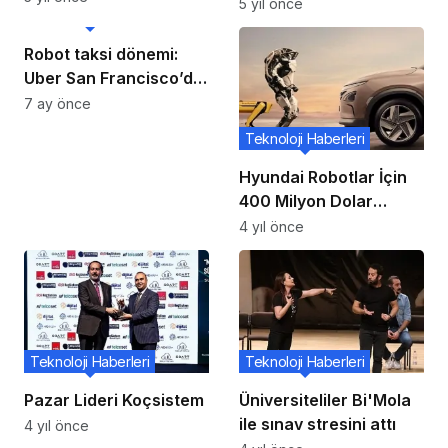
Gelişmeler Var
5 yıl önce
Teknoloji Haberleri
yakınlaştırma ve ikincil
ekrana sahip devasa
Robot taksi dönemi:
50MP üçlü kamera
Uber San Francisco’da
muhafazasını ortaya
hizmete hazırlanıyor
7 ay önce
koyuyor
Teknoloji Haberleri
Hyundai Robotlar İçin
400 Milyon Dolar
Harcayacak.
4 yıl önce
Teknoloji Haberleri
Teknoloji Haberleri
Pazar Lideri Koçsistem
Üniversiteliler Bi'Mola
ile sınav stresini attı
4 yıl önce