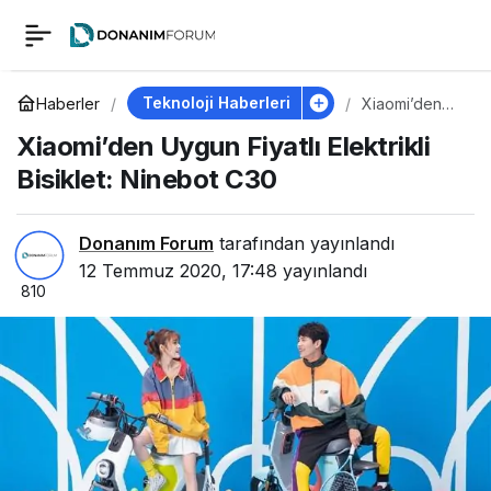
Xiaomi’den Uygun
0
Fiyatlı Elektrikli
Teknoloji Haberleri
Haberler
Xiaomi’den
Uygun Fiyatlı
Xiaomi’den Uygun Fiyatlı Elektrikli
Elektrikli
Bisiklet: Ninebot C30
Bisiklet:
Bisiklet: Ninebot C30
Ninebot C30
Donanım Forum
tarafından yayınlandı
12 Temmuz 2020, 17:48
yayınlandı
810