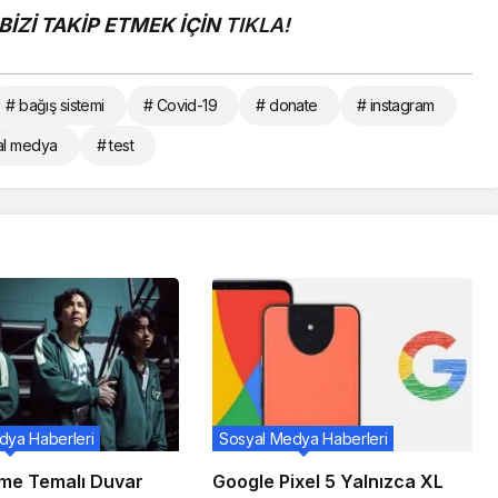
İZİ TAKİP ETMEK İÇİN
TIKLA!
# bağış sistemi
# Covid-19
# donate
# instagram
al medya
# test
dya Haberleri
Sosyal Medya Haberleri
me Temalı Duvar
Google Pixel 5 Yalnızca XL