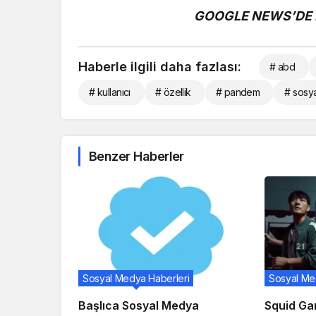
GOOGLE NEWS’DE B
Haberle ilgili daha fazlası:
# abd
# kullanıcı
# özellik
# pandem
# sosy
Benzer Haberler
Sosyal Medya Haberleri
Sosyal Me
Başlıca Sosyal Medya
Squid Ga