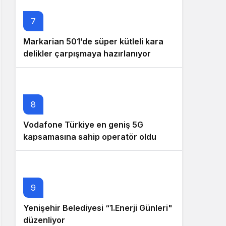
7
Markarian 501’de süper kütleli kara
delikler çarpışmaya hazırlanıyor
8
Vodafone Türkiye en geniş 5G
kapsamasına sahip operatör oldu
9
Yenişehir Belediyesi “1.Enerji Günleri"
düzenliyor