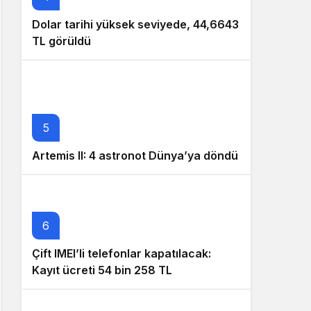
Dolar tarihi yüksek seviyede, 44,6643
TL görüldü
5
Artemis II: 4 astronot Dünya’ya döndü
6
Çift IMEI’li telefonlar kapatılacak:
Kayıt ücreti 54 bin 258 TL