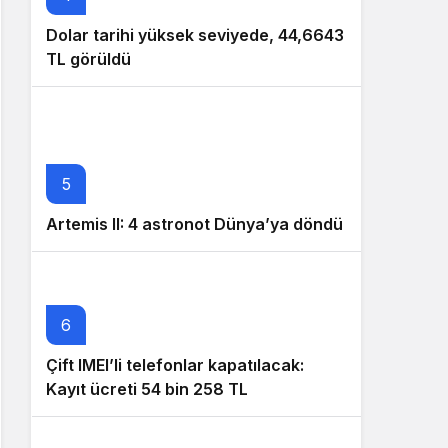
Dolar tarihi yüksek seviyede, 44,6643
TL görüldü
5
Artemis II: 4 astronot Dünya’ya döndü
6
Çift IMEI’li telefonlar kapatılacak:
Kayıt ücreti 54 bin 258 TL