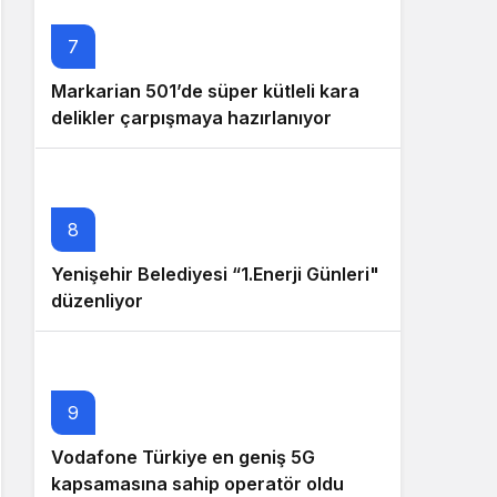
7
Markarian 501’de süper kütleli kara
delikler çarpışmaya hazırlanıyor
8
Yenişehir Belediyesi “1.Enerji Günleri"
düzenliyor
9
Vodafone Türkiye en geniş 5G
kapsamasına sahip operatör oldu