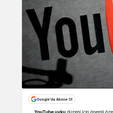
Google'da Abone Ol
YouTube uyku
düzeni için önemli özel