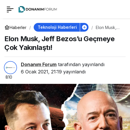
Elon Musk, Jeff
0
Bezos’u Geçmeye
Teknoloji Haberleri
Haberler
Elon Musk,
Jeff Bezos’u
Elon Musk, Jeff Bezos’u Geçmeye
Geçmeye
Çok Yakınlaştı!
Çok
Çok Yakınlaştı!
Yakınlaştı!
Donanım Forum
tarafından yayınlandı
6 Ocak 2021, 21:19
yayınlandı
810