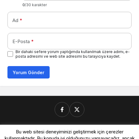
0
/30 karakter
Ad
*
E-Posta
*
Bir dahaki sefere yorum yaptığımda kullanılmak üzere adımı, e-
posta adresimi ve web site adresimi bu tarayıcıya kaydet.
Yorum Gönder
Donanimforum.com
Bu web sitesi deneyiminizi geliştirmek için çerezler
kullanmaktadır. Bu konuda iyi olduğunuzu varsayacağız, ancak