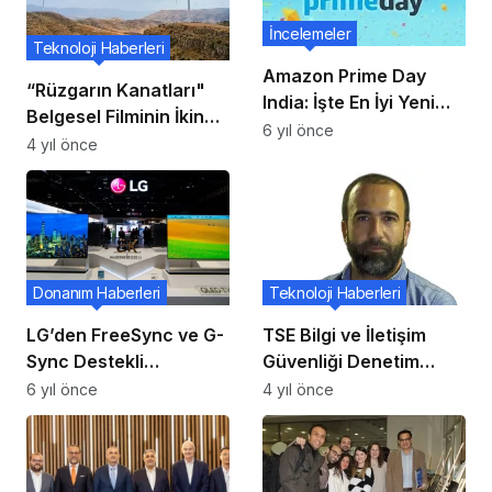
İncelemeler
Teknoloji Haberleri
Amazon Prime Day
“Rüzgarın Kanatları"
India: İşte En İyi Yeni
Belgesel Filminin İkinci
Ürün Lansmanları!
6 yıl önce
Bölümü İzleyiciyle
4 yıl önce
Buluştu
Donanım Haberleri
Teknoloji Haberleri
LG’den FreeSync ve G-
TSE Bilgi ve İletişim
Sync Destekli
Güvenliği Denetim
Televizyon!
Yetkisi Adeo’da
6 yıl önce
4 yıl önce