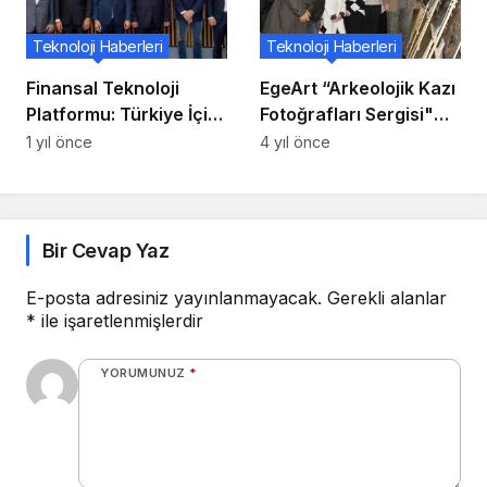
Teknoloji Haberleri
Teknoloji Haberleri
Finansal Teknoloji
EgeArt “Arkeolojik Kazı
Platformu: Türkiye İçin
Fotoğrafları Sergisi"
Yeni Kesitler
açıldı
1 yıl önce
4 yıl önce
Bir Cevap Yaz
E-posta adresiniz yayınlanmayacak.
Gerekli alanlar
*
ile işaretlenmişlerdir
YORUMUNUZ
*