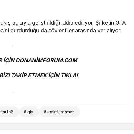
.
kış açısıyla geliştirildiği iddia ediliyor. Şirketin GTA
ini durdurduğu da söylentiler arasında yer alıyor.
.
 İÇİN
DONANİMFORUM.COM
İZİ TAKİP ETMEK İÇİN
TIKLA!
.
ftauto6
# gta
# rockstargames