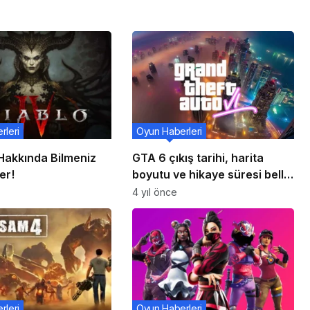
rleri
Oyun Haberleri
 Hakkında Bilmeniz
GTA 6 çıkış tarihi, harita
er!
boyutu ve hikaye süresi belli
oldu!
4 yıl önce
rleri
Oyun Haberleri