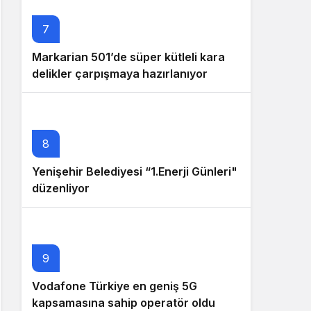
7
Markarian 501’de süper kütleli kara
delikler çarpışmaya hazırlanıyor
8
Yenişehir Belediyesi “1.Enerji Günleri"
düzenliyor
9
Vodafone Türkiye en geniş 5G
kapsamasına sahip operatör oldu