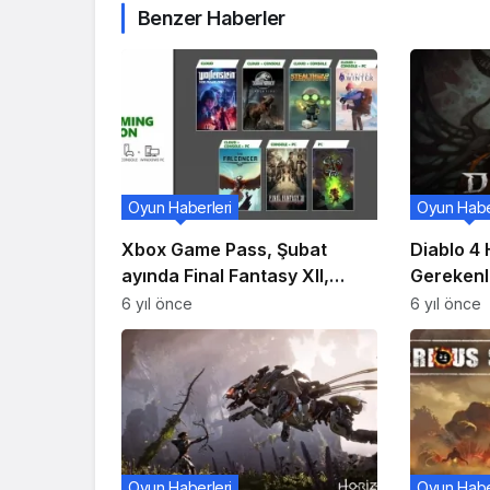
Benzer Haberler
Oyun Haberleri
Oyun Habe
Xbox Game Pass, Şubat
Diablo 4
ayında Final Fantasy XII,
Gerekenl
Jurassic World Evolution’ı
6 yıl önce
6 yıl önce
sunuyor
Oyun Haberleri
Oyun Habe