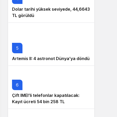
Dolar tarihi yüksek seviyede, 44,6643
TL görüldü
5
Artemis II: 4 astronot Dünya’ya döndü
6
Çift IMEI’li telefonlar kapatılacak:
Kayıt ücreti 54 bin 258 TL